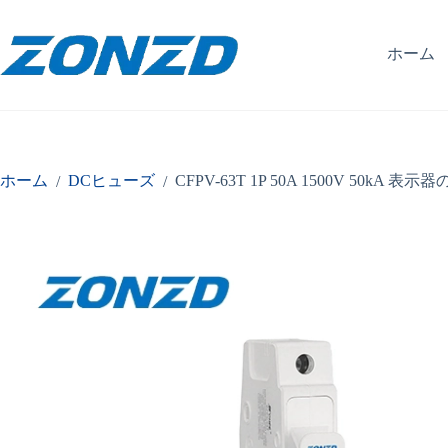
コ
ン
テ
ホーム
ン
ツ
へ
ス
キ
ッ
ホーム
DCヒューズ
CFPV-63T 1P 50A 1500V 50kA
/
/
プ