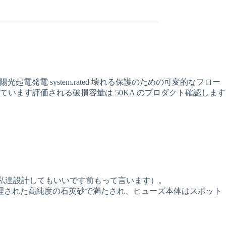
発電 system.rated 壊れる保護のための可変的なフロー
ます評価される破損容量は 50KA のプロダクト確認します
私達を、私達設計してもいいです前もって言います）。
理された高純度の石英砂で満たされ、ヒューズ本体はスポット