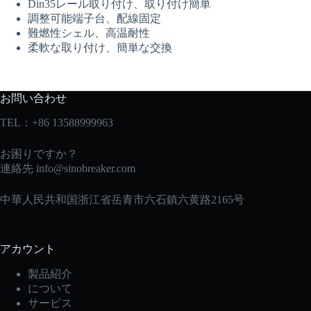
Din35レール取り付け、取り付け簡単
調整可能端子台、配線固定
難燃性シェル、高温耐性
柔軟な取り付け、簡単な交換
お問い合わせ
TEL：+86 13588999963
お困りですか？
連絡先
info@sinobreaker.com
中華人民共和国浙江省岳青市六石鎮六黄路2165号
アカウント
製品紹介
について
サービス