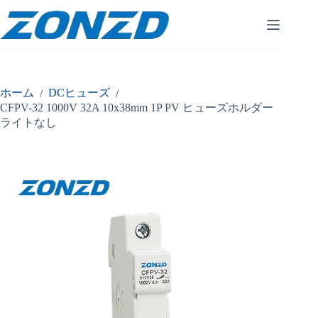
コ
ン
テ
ン
ツ
へ
ホーム
DCヒューズ
/
/
ス
CFPV-32 1000V 32A 10x38mm 1P PV ヒューズホルダー
キ
ライトなし
ッ
プ