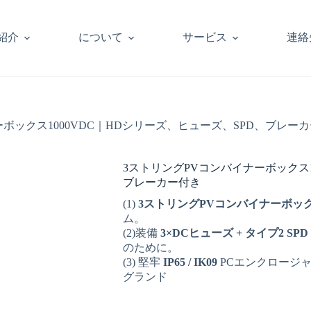
紹介
について
サービス
連絡
ボックス1000VDC｜HDシリーズ、ヒューズ、SPD、ブレー
3ストリングPVコンバイナーボックス1
ブレーカー付き
(1)
3ストリングPVコンバイナーボッ
ム。
(2)装備
3×DCヒューズ + タイプ2 SP
のために。
(3) 堅牢
IP65 / IK09
PCエンクロージャ、
グランド