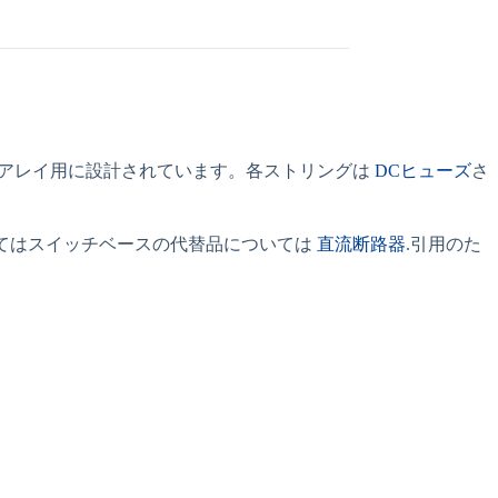
ラーアレイ用に設計されています。各ストリングは
DCヒューズ
さ
てはスイッチベースの代替品については
直流断路器
.引用のた