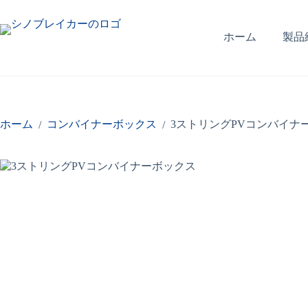
コ
ン
テ
ホーム
製品
ン
ツ
へ
ス
キ
ッ
ホーム
コンバイナーボックス
3ストリングPVコンバイナー
/
/
プ