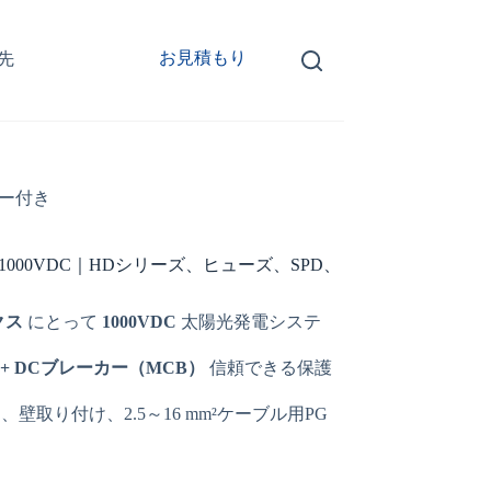
お見積もり
先
カー付き
000VDC｜HDシリーズ、ヒューズ、SPD、
クス
にとって
1000VDC
太陽光発電システ
D + DCブレーカー（MCB）
信頼できる保護
壁取り付け、2.5～16 mm²ケーブル用PG