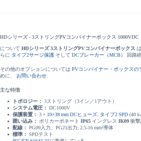
HDシリーズ - 3ストリングPVコンバイナーボックス 1000VDC
について
HDシリーズ
3ストリングPVコンバイナーボックス
は
らに
タイプ2サージ保護
そして
DCブレーカー（MCB）
回路
その他のオプションについては
PVコンバイナー・ボックスの
めに、
お問い合わせ
.
主な特徴
トポロジー：
3ストリング（3イン／1アウト）
システム電圧：
DC1000V
保護装置：
3 ×
10×38 mm DCヒューズ
,
タイプ2 SPD
(40
囲い込み：
ポリカーボネート
IP65
イングレス
IK09
衝撃
配線：
PG09入力、PG21出力; 2.5-16 mm²導体
標準：
SPDテスト
IEC/EN 61643-31
に準拠している。