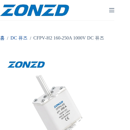
콘
텐
츠
로
건
너
홈
DC 퓨즈
CFPV-H2 160-250A 1000V DC 퓨즈
/
/
뛰
기