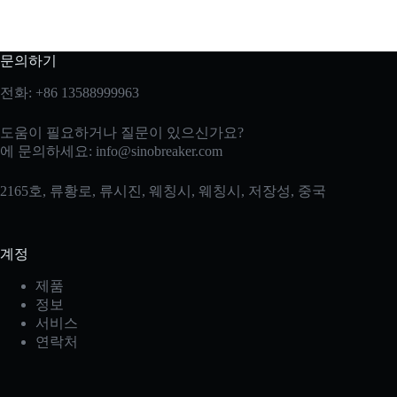
문의하기
전화: +86 13588999963
도움이 필요하거나 질문이 있으신가요?
에 문의하세요:
info@sinobreaker.com
2165호, 류황로, 류시진, 웨칭시, 웨칭시, 저장성, 중국
계정
제품
정보
서비스
연락처