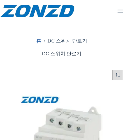
콘
텐
츠
로
건
너
홈
DC 스위치 단로기
/
뛰
기
DC 스위치 단로기