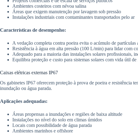
Projetos comerciais e de escala de serviços públicos
Ambientes costeiros com névoa salina
Áreas que exigem manutenção por lavagem sob pressão
Instalações industriais com contaminantes transportados pelo ar
Características de desempenho:
A vedação completa contra poeira evita o acúmulo de partículas
Resistência à água em alta pressão (100 L/min) para lidar com c
Adequado para a maioria das instalações solares profissionais, 
Equilibra proteção e custo para sistemas solares com vida útil de
Caixas elétricas externas IP67
Os gabinetes IP67 oferecem proteção à prova de poeira e resistência t
inundação ou água parada.
Aplicações adequadas:
Áreas propensas a inundações e regiões de baixa altitude
Instalações no nível do solo em climas úmidos
Locais com possibilidade de água parada
Ambientes marinhos e offshore