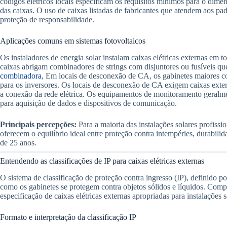
códigos elétricos locais especificam os requisitos mínimos para o dim
das caixas. O uso de caixas listadas de fabricantes que atendem aos 
proteção de responsabilidade.
Aplicações comuns em sistemas fotovoltaicos
Os instaladores de energia solar instalam caixas elétricas externas em to
caixas abrigam combinadores de strings com disjuntores ou fusíveis qu
combinadora
, Em locais de desconexão de CA, os gabinetes maiores co
para os inversores. Os locais de desconexão de CA exigem caixas extern
a conexão da rede elétrica. Os equipamentos de monitoramento geralme
para aquisição de dados e dispositivos de comunicação.
Principais percepções:
Para a maioria das instalações solares profissio
oferecem o equilíbrio ideal entre proteção contra intempéries, durabili
de 25 anos.
Entendendo as classificações de IP para caixas elétricas externas
O sistema de classificação de proteção contra ingresso (IP), definido p
como os gabinetes se protegem contra objetos sólidos e líquidos. Compre
especificação de caixas elétricas externas apropriadas para instalações s
Formato e interpretação da classificação IP