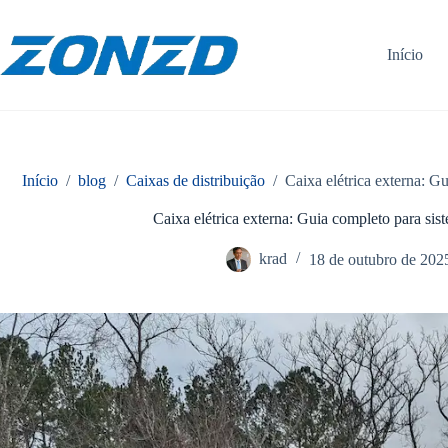
Pular
para
o
Início
conteúdo
Início
/
blog
/
Caixas de distribuição
/
Caixa elétrica externa: G
Caixa elétrica externa: Guia completo para sis
krad
18 de outubro de 202