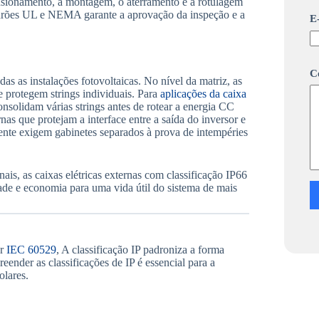
ensionamento, a montagem, o aterramento e a rotulagem
m
padrões UL e NEMA garante a aprovação da inspeção e a
E
e
n
s
a
g
C
das as instalações fotovoltaicas. No nível da matriz, as
e
m
e protegem strings individuais. Para
aplicações da caixa
*
nsolidam várias strings antes de rotear a energia CC
o
as que protejam a interface entre a saída do inversor e
u
nte exigem gabinetes separados à prova de intempéries
nais, as caixas elétricas externas com classificação IP66
dade e economia para uma vida útil do sistema de mais
or
IEC 60529
, A classificação IP padroniza a forma
ender as classificações de IP é essencial para a
olares.