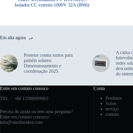
Isolador CC externo 1000V 32A (IP66)
Em alta agora
A caixa 
Protetor contra surtos para
fotovolta
painéis solares:
redes sol
Dimensionamento e
desconhe
coordenação 2025
do siste
Entre em contato conosco
Conta
Produtos
TEL：+86 13588999963
Sobre
serviço
Precisa de ajuda ou tem uma pergunta?
contato
Entre em contato conosco:
info@sinobreaker.com