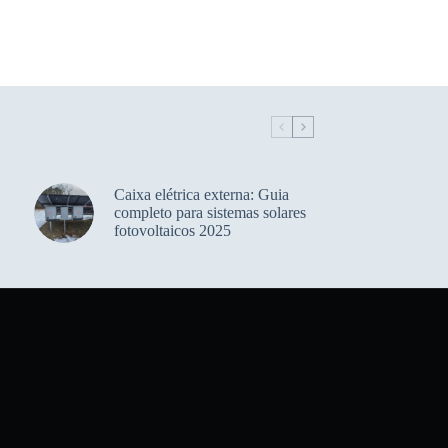
Caixa elétrica externa: Guia
completo para sistemas solares
fotovoltaicos 2025
Korean
Japanese
Italian
Spanish
German
French