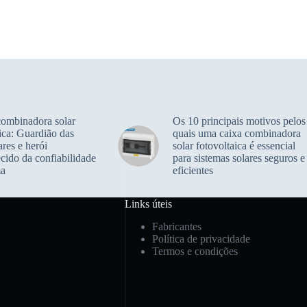
combinadora solar
Os 10 principais motivos pelos
ica: Guardião das
quais uma caixa combinadora
ares e herói
solar fotovoltaica é essencial
cido da confiabilidade
para sistemas solares seguros e
ma
eficientes
Links úteis
Fabricantes
Política de privacidade
Termos e condições