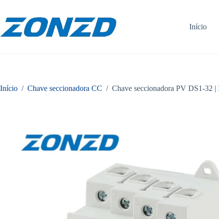
Pular
para
o
Início
conteúdo
Início
/
Chave seccionadora CC
/
Chave seccionadora PV DS1-32 |