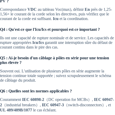
PV ?
Correspondance
VDC
au tableau Voc(max), définir
En
près de 1,25-
1,56× le courant de la corde selon les directives, puis vérifiez que le
courant de la corde est suffisant.
Icu
et la coordination.
Q4 : Qu'est-ce que l'Icu/Ics et pourquoi est-ce important ?
Ils ont une capacité de rupture nominale et de service. Les capacités de
rupture appropriées
Icu/Ics
garantit une interruption sûre du défaut de
courant continu dans le pire des cas.
Q5 : Ai-je besoin d'un câblage à pôles en série pour une tension
plus élevée ?
Souvent oui. L'utilisation de plusieurs pôles en série augmente la
tension continue totale supportée ; suivez scrupuleusement le schéma
de câblage du produit.
Q6 : Quelles sont les normes applicables ?
Couramment
IEC 60898-2
（DC operation for MCBs）,
IEC 60947-
2
（industrial breakers）,
IEC 60947-3
（switch-disconnectors）, et
UL 489/489B/1077
le cas échéant.