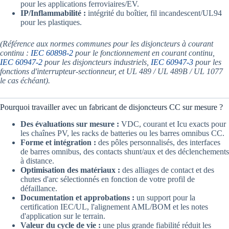
pour les applications ferroviaires/EV.
IP/Inflammabilité :
intégrité du boîtier, fil incandescent/UL94
pour les plastiques.
(Référence aux normes communes pour les disjoncteurs à courant
continu :
IEC 60898-2
pour le fonctionnement en courant continu,
IEC 60947-2
pour les disjoncteurs industriels,
IEC 60947-3
pour les
fonctions d'interrupteur-sectionneur, et UL 489 / UL 489B / UL 1077
le cas échéant).
Pourquoi travailler avec un fabricant de disjoncteurs CC sur mesure ?
Des évaluations sur mesure :
VDC, courant et Icu exacts pour
les chaînes PV, les racks de batteries ou les barres omnibus CC.
Forme et intégration :
des pôles personnalisés, des interfaces
de barres omnibus, des contacts shunt/aux et des déclenchements
à distance.
Optimisation des matériaux :
des alliages de contact et des
chutes d'arc sélectionnés en fonction de votre profil de
défaillance.
Documentation et approbations :
un support pour la
certification IEC/UL, l'alignement AML/BOM et les notes
d'application sur le terrain.
Valeur du cycle de vie :
une plus grande fiabilité réduit les