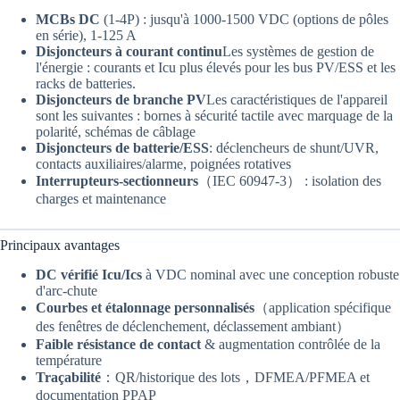
MCBs DC
(1-4P) : jusqu'à 1000-1500 VDC (options de pôles
en série), 1-125 A
Disjoncteurs à courant continu
Les systèmes de gestion de
l'énergie : courants et Icu plus élevés pour les bus PV/ESS et les
racks de batteries.
Disjoncteurs de branche PV
Les caractéristiques de l'appareil
sont les suivantes : bornes à sécurité tactile avec marquage de la
polarité, schémas de câblage
Disjoncteurs de batterie/ESS
: déclencheurs de shunt/UVR,
contacts auxiliaires/alarme, poignées rotatives
Interrupteurs-sectionneurs
（IEC 60947-3） : isolation des
charges et maintenance
Principaux avantages
DC vérifié Icu/Ics
à VDC nominal avec une conception robuste
d'arc-chute
Courbes et étalonnage personnalisés
（application spécifique
des fenêtres de déclenchement, déclassement ambiant）
Faible résistance de contact
& augmentation contrôlée de la
température
Traçabilité
：QR/historique des lots，DFMEA/PFMEA et
documentation PPAP