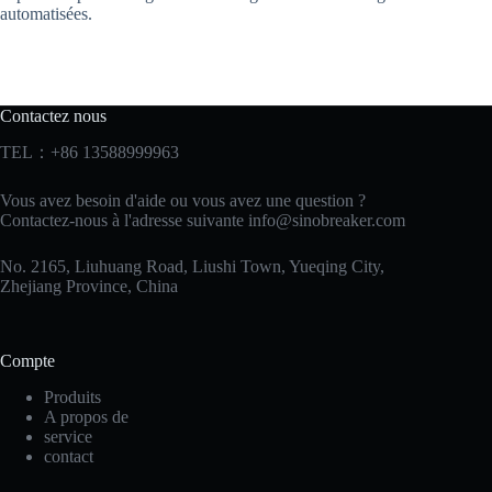
automatisées.
Contactez nous
TEL：+86 13588999963
Vous avez besoin d'aide ou vous avez une question ?
Contactez-nous à l'adresse suivante
info@sinobreaker.com
No. 2165, Liuhuang Road, Liushi Town, Yueqing City,
Zhejiang Province, China
Compte
Produits
A propos de
service
contact