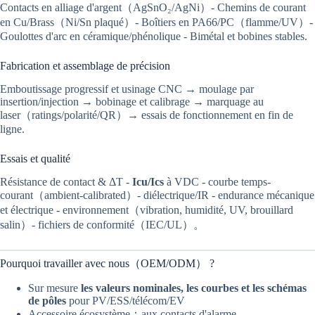
Contacts en alliage d'argent（AgSnO₂/AgNi）- Chemins de courant
en Cu/Brass（Ni/Sn plaqué）- Boîtiers en PA66/PC（flamme/UV）-
Goulottes d'arc en céramique/phénolique - Bimétal et bobines stables.
Fabrication et assemblage de précision
Emboutissage progressif et usinage CNC → moulage par
insertion/injection → bobinage et calibrage → marquage au
laser（ratings/polarité/QR）→ essais de fonctionnement en fin de
ligne.
Essais et qualité
Résistance de contact & ΔT -
Icu/Ics
à VDC - courbe temps-
courant（ambient-calibrated）- diélectrique/IR - endurance mécanique
et électrique - environnement（vibration, humidité, UV, brouillard
salin）- fichiers de conformité（IEC/UL）。
Pourquoi travailler avec nous（OEM/ODM） ?
Sur mesure
les valeurs nominales, les courbes et les schémas
de pôles
pour PV/ESS/télécom/EV
Accessoire écosystème：aux contacts d'alarme,