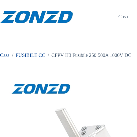
Vai
al
contenuto
Casa
Casa
/
FUSIBILE CC
/
CFPV-H3 Fusibile 250-500A 1000V DC