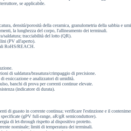
terruttore, se applicabile.
catura, densità/porosità della ceramica, granulometria della sabbia e umi
menti, la lunghezza del corpo, l'allineamento dei terminali.
/saldatura; tracciabilità del lotto (QR).
lini (PV all'aperto).
iali RoHS/REACH.
azione.
zioni di saldatura/brasatura/crimpaggio di precisione.
 di essiccazione e analizzatori di umidità.
pulso, banchi di prova per correnti continue elevate.
stenza (indicatore di durata).
nti di guasto in corrente continua; verificare l'estinzione e il contenime
e specificate (gPV full-range, aR/gR semiconduttore).
ergia di let-through rispetto al dispositivo protetto.
rrente nominale; limiti di temperatura dei terminali.