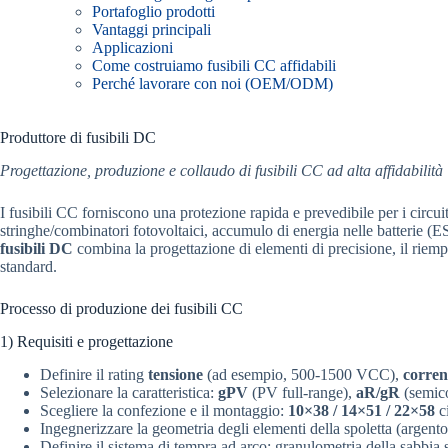
Portafoglio prodotti
Vantaggi principali
Applicazioni
Come costruiamo fusibili CC affidabili
Perché lavorare con noi (OEM/ODM)
Produttore di fusibili DC
Progettazione, produzione e collaudo di fusibili CC ad alta affidabilità
I fusibili CC forniscono una protezione rapida e prevedibile per i circu
stringhe/combinatori fotovoltaici, accumulo di energia nelle batterie (ES
fusibili DC
combina la progettazione di elementi di precisione, il riemp
standard.
Processo di produzione dei fusibili CC
1) Requisiti e progettazione
Definire il rating
tensione
(ad esempio, 500-1500 VCC),
corren
Selezionare la caratteristica:
gPV
(PV full-range),
aR/gR
(semico
Scegliere la confezione e il montaggio:
10×38 / 14×51 / 22×58
ci
Ingegnerizzare la geometria degli elementi della spoletta (argento 
Definire il sistema di tempra ad arco: granulometria della sabbia