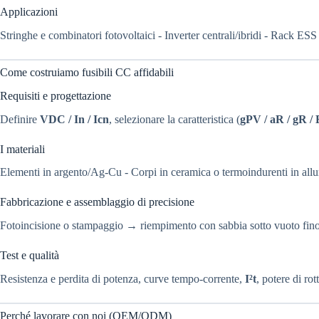
Applicazioni
Stringhe e combinatori fotovoltaici - Inverter centrali/ibridi - Rack 
Come costruiamo fusibili CC affidabili
Requisiti e progettazione
Definire
VDC / In / Icn
, selezionare la caratteristica (
gPV / aR / gR /
I materiali
Elementi in argento/Ag-Cu - Corpi in ceramica o termoindurenti in allumi
Fabbricazione e assemblaggio di precisione
Fotoincisione o stampaggio → riempimento con sabbia sotto vuoto fino a
Test e qualità
Resistenza e perdita di potenza, curve tempo-corrente,
I²t
, potere di 
Perché lavorare con noi (OEM/ODM)