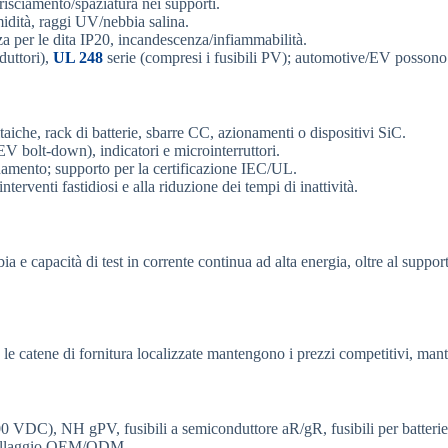
trisciamento/spaziatura nei supporti.
midità, raggi UV/nebbia salina.
zza per le dita IP20, incandescenza/infiammabilità.
duttori),
UL 248
serie (compresi i fusibili PV); automotive/EV possono 
ltaiche, rack di batterie, sbarre CC, azionamenti o dispositivi SiC.
 bolt-down), indicatori e microinterruttori.
inamento; supporto per la certificazione IEC/UL.
terventi fastidiosi e alla riduzione dei tempi di inattività.
e capacità di test in corrente continua ad alta energia, oltre al supporto
 le catene di fornitura localizzate mantengono i prezzi competitivi, mant
DC), NH gPV, fusibili a semiconduttore aR/gR, fusibili per batterie/t
imballaggio OEM/ODM.