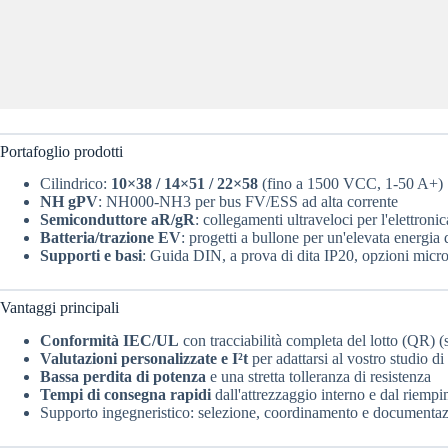
Portafoglio prodotti
Cilindrico:
10×38 / 14×51 / 22×58
(fino a 1500 VCC, 1-50 A+)
NH gPV
: NH000-NH3 per bus FV/ESS ad alta corrente
Semiconduttore aR/gR
: collegamenti ultraveloci per l'elettroni
Batteria/trazione EV
: progetti a bullone per un'elevata energia 
Supporti e basi
: Guida DIN, a prova di dita IP20, opzioni micro
Vantaggi principali
Conformità IEC/UL
con tracciabilità completa del lotto (QR) 
Valutazioni personalizzate e I²t
per adattarsi al vostro studio 
Bassa perdita di potenza
e una stretta tolleranza di resistenza
Tempi di consegna rapidi
dall'attrezzaggio interno e dal riemp
Supporto ingegneristico: selezione, coordinamento e documenta