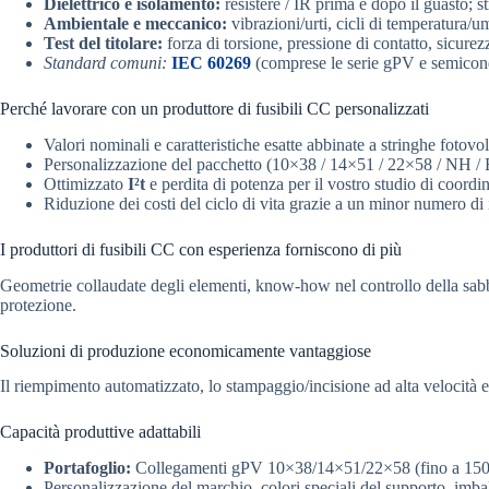
Dielettrico e isolamento:
resistere / IR prima e dopo il guasto; s
Ambientale e meccanico:
vibrazioni/urti, cicli di temperatura/u
Test del titolare:
forza di torsione, pressione di contatto, sicure
Standard comuni:
IEC 60269
(comprese le serie gPV e semicon
Perché lavorare con un produttore di fusibili CC personalizzati
Valori nominali e caratteristiche esatte abbinate a stringhe fotovo
Personalizzazione del pacchetto (10×38 / 14×51 / 22×58 / NH / EV
Ottimizzato
I²t
e perdita di potenza per il vostro studio di coord
Riduzione dei costi del ciclo di vita grazie a un minor numero di in
I produttori di fusibili CC con esperienza forniscono di più
Geometrie collaudate degli elementi, know-how nel controllo della sabbia 
protezione.
Soluzioni di produzione economicamente vantaggiose
Il riempimento automatizzato, lo stampaggio/incisione ad alta velocità e
Capacità produttive adattabili
Portafoglio:
Collegamenti gPV 10×38/14×51/22×58 (fino a 1500 V
Personalizzazione del marchio, colori speciali del supporto, 