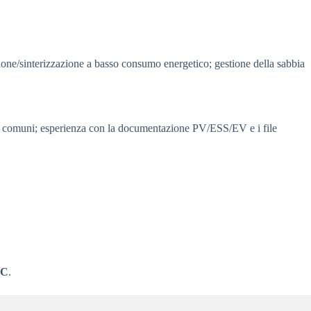
zione/sinterizzazione a basso consumo energetico; gestione della sabbia
più comuni; esperienza con la documentazione PV/ESS/EV e i file
DC
.