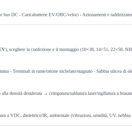
ESS e bus DC - Caricabatterie EV/OBC/veloci - Azionamenti e raddrizzato
 EV
), scegliere la confezione e il montaggio (10×38, 14×51, 22×58, NH,
na - Terminali in rame/ottone nichelato/stagnato - Sabbia silicea di ele
lla densità desiderata → crimpatura/saldatura laser/sigillatura a bras
rottura a VDC, dielettrico/IR, ambientale (vibrazioni, umidità, UV