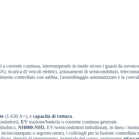
iti a corrente continua, interrompendo in modo sicuro i guasti da sovraco
S), ricarica di veicoli elettrici, azionamenti di semiconduttori, telecomu
imento controllato con sabbia, l'assemblaggio automatizzato e la convalid
te
(1-630 A+), e
capacità di rottura
.
nduttori),
EV
trazione/batteria o corrente continua generale.
lindrico,
NH000-NH3
, EV/semiconduttori imbullonati, in linea / mont
inciso/stampato o argento-rame), i colli/tagli per la fusione controllata e
 silicea, densità di riempimento, materiale del corpo; aggiungere
attacca