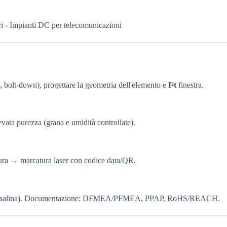
ri - Impianti DC per telecomunicazioni
 bolt-down), progettare la geometria dell'elemento e
I²t
finestra.
vata purezza (grana e umidità controllate).
atura → marcatura laser con codice data/QR.
, nebbia salina). Documentazione: DFMEA/PFMEA, PPAP, RoHS/REACH.