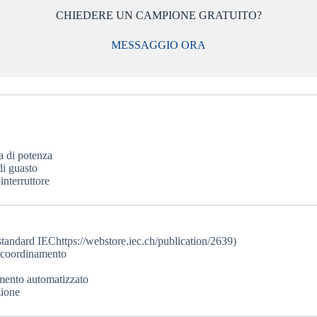
CHIEDERE UN CAMPIONE GRATUITO?
MESSAGGIO ORA
ca di potenza
di guasto
interruttore
(standard IEChttps://webstore.iec.ch/publication/2639)
di coordinamento
imento automatizzato
zione