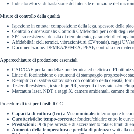
Indicatore/forza di traslazione dell'utensile e funzione del microin
Misure di controllo della qualità
Ispezione in entrata: composizione della lega, spessore della plac
Controllo dimensionale: Controlli CMM/ottici per i colli degli ele
SPC su resistenza, densità di riempimento, parametri di crimpatura
Affidabilità: cicli termici, vibrazioni/urti (EV/rotaia), raggi UV/sa
Documentazione: DFMEA/PFMEA, PPAP, controllo dei mater
Apparecchiature di produzione essenziali
CAD/CAE per la modellazione termica ed elettrica e
I²t
ottimizz
Linee di fotoincisione o strumenti di stampaggio progressivo; sta
Riempitrici di sabbia sottovuoto con controllo della densità; forni
Tester di resistenza, tester hipot/IR, sorgenti di sovratensione/im
Marcatura laser, NDT a raggi X, camere ambientali, camme di resi
Procedure di test per i fusibili CC
Capacità di rottura (Icn) a Vcc nominale:
interrompere le corre
Caratteristiche tempo-corrente:
fondere/chiarire entro le curv
Prestazioni:
I²t di pre-arresto e di azzeramento totale; limiti di en
Aumento della temperatura e perdita di potenza:
watt alla co