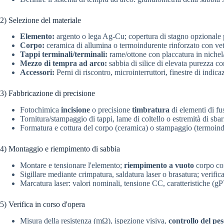
2) Selezione del materiale
Elemento:
argento o lega Ag-Cu; copertura di stagno opzionale p
Corpo:
ceramica di allumina o termoindurente rinforzato con ve
Tappi terminali/terminali:
rame/ottone con placcatura in nichel/
Mezzo di tempra ad arco:
sabbia di silice di elevata purezza co
Accessori:
Perni di riscontro, microinterruttori, finestre di indica
3) Fabbricazione di precisione
Fotochimica
incisione
o precisione
timbratura
di elementi di fu
Tornitura/stampaggio di tappi, lame di coltello o estremità di sbarre
Formatura e cottura del corpo (ceramica) o stampaggio (termoindu
4) Montaggio e riempimento di sabbia
Montare e tensionare l'elemento;
riempimento a vuoto
corpo con
Sigillare mediante crimpatura, saldatura laser o brasatura; verifica
Marcatura laser: valori nominali, tensione CC, caratteristiche (g
5) Verifica in corso d'opera
Misura della resistenza (mΩ), ispezione visiva,
controllo del pe