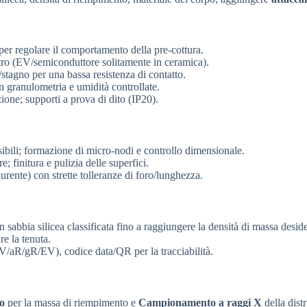
er regolare il comportamento della pre-cottura.
tro (EV/semiconduttore solitamente in ceramica).
stagno per una bassa resistenza di contatto.
n granulometria e umidità controllate.
zione; supporti a prova di dito (IP20).
sibili; formazione di micro-nodi e controllo dimensionale.
; finitura e pulizia delle superfici.
rente) con strette tolleranze di foro/lunghezza.
 sabbia silicea classificata fino a raggiungere la densità di massa deside
re la tenuta.
PV/aR/gR/EV), codice data/QR per la tracciabilità.
so
per la massa di riempimento e
Campionamento a raggi X
della dist