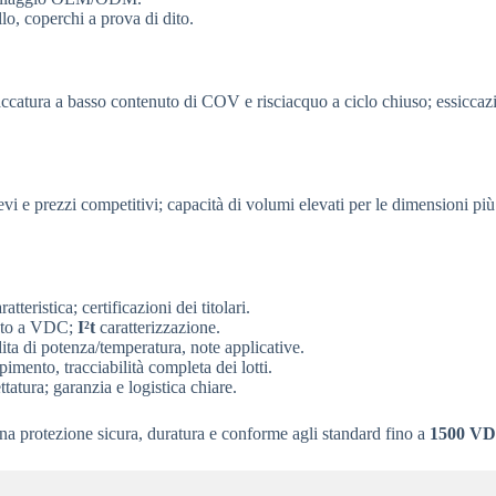
llo, coperchi a prova di dito.
placcatura a basso contenuto di COV e risciacquo a ciclo chiuso; essicca
vi e prezzi competitivi; capacità di volumi elevati per le dimensioni 
teristica; certificazioni dei titolari.
asto a VDC;
I²t
caratterizzazione.
ita di potenza/temperatura, note applicative.
mento, tracciabilità completa dei lotti.
ttatura; garanzia e logistica chiare.
una protezione sicura, duratura e conforme agli standard fino a
1500 V