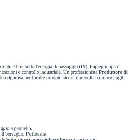
rrente e limitando l'energia di passaggio (
I²t
). Impieghi tipici:
nicazioni e controllo industriale. Un professionista
Produttore di
a rigorosa per fornire prodotti sicuri, durevoli e conformi agli
aggio a pannello.
 il bersaglio.
I²t
finestra.
nte/indicatore
e
microinterruttore
se necessario.