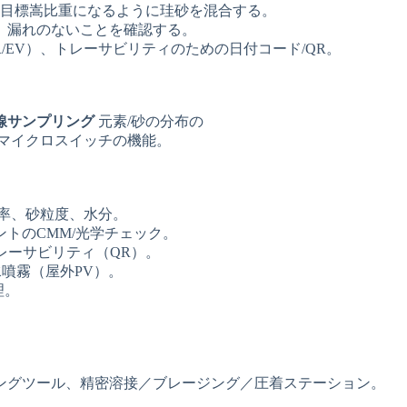
目標嵩比重になるように珪砂を混合する。
、漏れのないことを確認する。
R/EV）、トレーサビリティのための日付コード/QR。
線サンプリング
元素/砂の分布の
マイクロスイッチの機能。
率、砂粒度、水分。
トのCMM/光学チェック。
レーサビリティ（QR）。
水噴霧（屋外PV）。
理。
ングツール、精密溶接／ブレージング／圧着ステーション。
。