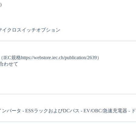
)
0、マイクロスイッチオプション
//webstore.iec.ch/publication/2639）
合わせて
ータ - ESSラックおよびDCバス - EV/OBC/急速充電器 -