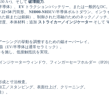
-630 A+)、そして
破壊能力
.
半導体）、
EV
トラクション/バッテリー、または一般的なDC
/ 22×58
円筒形、
NH000-NH3
EV/半導体ボルトダウン、インラ
れた銀または銀銅）、制御された溶融のためのネック／ノッチ
密度、本体材料；追加
ストライカー／インジケーター
そして
リアーシングの挙動を調整するための錫オーバーレイ。
（EV/半導体は通常セラミック）。
キを施し、低接触抵抗を実現。
ンジケーターウィンドウ、フィンガーセーフホルダー（IP20
形成と寸法検査。
加工／スタンピング、表面仕上げ、クリーニング。
性）。