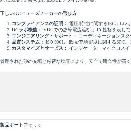
PV/ESS/EV文書およびIEC/ULファイルの経験。
正しいDCヒューズメーカーの選び方
コンプライアンスの証明：
電圧/特性に関するIEC/UL
DCラボ機能：
VDCでの故障電流遮断；
I²t
性格を表して
エンジニアリング・サポート：
コーディネーションスタ
品質システム：
ISO 9001、抵抗/充填密度に関するS
カスタマイズとサービス：
インジケータ、マイクロスイ
管理された砂の充填と厳密な検証により、安全で耐久性が高
製品ポートフォリオ