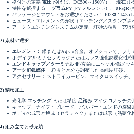
格付けの定義
電圧
(例えば、DC500～1500V）、
現在
(1
特性を選択する：
グラムPV
(PVフルレンジ）、
aR/gR
(
パッケージとマウントをお選びください：
10×38 / 14×51 
ヒューズ・エレメントの形状（エッチング／スタンプさ
アーククエンチングシステムの定義：珪砂の粒度、充填
2) 素材の選択
エレメント：
銀またはAg-Cu合金。オプションで、プ
ボディ
アルミナセラミックまたはガラス強化熱硬化性樹脂
エンドキャップ／ターミナル
銅/真鍮にニッケル/錫メッ
アーク消弧媒体：
粒度と水分を調整した高純度珪砂。
アクセサリー：
ストライカーピン、マイクロスイッチ、イ
3) 精密加工
光化学
エッチング
または精度
足踏み
マイクロノッチの
キャップ、ナイフ・ブレード、バスバー・エンドの旋盤
ボディの成形と焼成（セラミック）または成形（熱硬化
4) 組み立てと砂充填