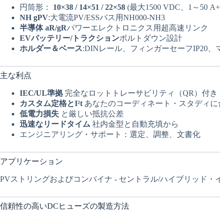
円筒形：
10×38 / 14×51 / 22×58
(最大1500 VDC、1～50 A+
NH gPV
:大電流PV/ESSバス用NH000-NH3
半導体 aR/gR
パワーエレクトロニクス用超高速リンク
EVバッテリー/トラクション
ボルトダウン設計
ホルダー＆ベース
:DINレール、フィンガーセーフIP2
主な利点
IEC/UL準拠
完全なロットトレーサビリティ（QR）付き（IEC規格https:
カスタム定格とI²t
あなたのコーディネート・スタディに
低電力損失
と厳しい抵抗公差
迅速なリードタイム
社内金型と自動充填から
エンジニアリング・サポート：選定、調整、文書化
アプリケーション
PVストリングおよびコンバイナ - セントラル/ハイブリッド・インバ
信頼性の高いDCヒューズの製造方法