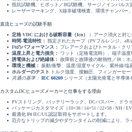
抵抗試験機、ヒポット／IR試験機、サージ／インパルス
レーザーマーキング、X線非破壊検査、環境チャンバー
直流ヒューズの試験手順
定格 VDC における破断容量（Icn）：
アーク消火と封じ
時間-電流特性：
指定されたカーブ（PVフルレンジ、aR/
I²tのパフォーマンス：
プレアークおよびトータル・クリア
温度上昇と電力損失：
ワット（定格電流時）、端子温度
誘電体および絶縁体：
故障前と故障後の耐熱性／IR；
環境と機械：
振動/衝撃、温度/湿度サイクル、紫外線/塩
ホルダーのテスト
トルク強度、接触圧、フィンガーセーフ
共通の基準：
IEC 60269
シリーズ（太陽光発電と半導体
カスタムDCヒューズメーカーと仕事をする理由
PVストリング、バッテリーラック、DCバスバー、ドラ
パッケージカスタマイズ（10×38 / 14×51 / 22×58 
最適化
I²t
IEC/UL認証取得をサポートします。
厄介なトリップの減少やダウンタイムの削減により、ラ