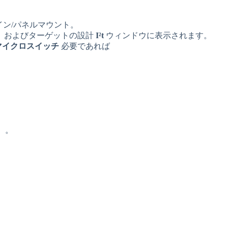
。
イン/パネルマウント。
、およびターゲットの設計
I²t
ウィンドウに表示されます。
マイクロスイッチ
必要であれば
）。