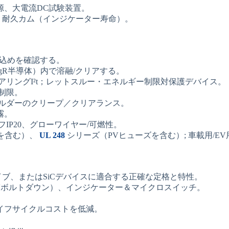
源、大電流DC試験装置。
、耐久カム（インジケーター寿命）。
込めを確認する。
gR半導体）内で溶融/クリアする。
リングI²t；レットスルー・エネルギー制限対保護デバイス。
制限。
ホルダーのクリープ／クリアランス。
霧。
IP20、グローワイヤー/可燃性。
を含む）、
UL 248
シリーズ（PVヒューズを含む）; 車載用/E
イブ、またはSiCデバイスに適合する正確な定格と特性。
/ NH / EVボルトダウン）、インジケーター＆マイクロスイッチ。
イフサイクルコストを低減。