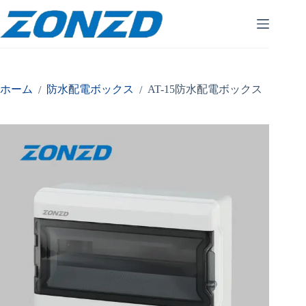
コ
ン
テ
ン
ツ
へ
ホーム
防水配電ボックス
AT-15防水配電ボックス
/
/
ス
キ
ッ
プ