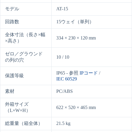
モデル
AT-15
回路数
15ウェイ（単列）
全体寸法（長さ×幅
334 × 230 × 120 mm
×高さ）
ゼロ／グラウンド
10 / 10
の列の穴
IP65 - 参照
IPコード
/
保護等級
IEC 60529
素材
PC/ABS
外箱サイズ
622 × 520 × 465 mm
（L×W×H）
総重量（箱全体）
21.5 kg