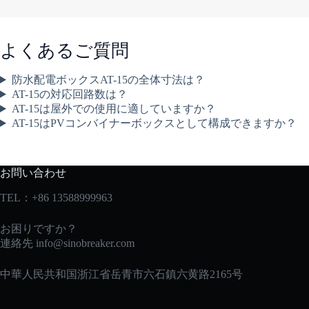
よくあるご質問
防水配電ボックスAT-15の全体寸法は？
AT-15の対応回路数は？
AT-15は屋外での使用に適していますか？
AT-15はPVコンバイナーボックスとして構成できますか？
お問い合わせ
TEL：+86 13588999963
お困りですか？
連絡先
info@sinobreaker.com
中華人民共和国浙江省岳青市六石鎮六黄路2165号