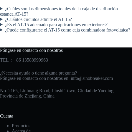
¿Cuáles son las dimensiones totales de la caja de distribución
estanca AT-15?
¿Cuántos circuitos admite el AT-15?
¿Es el AT-15 adecuado para aplicaciones en exteriores?
¿Puede configurarse el AT-15 como caja combinadora fotovoltaica?
Póngase en contacto con nosotros
TEL：+86 13588999963
¿Necesita ayuda o tiene alguna pregunta?
Póngase en contacto con nosotros en:
info@sinobreaker.com
No. 2165, Liuhuang Road, Liushi Town, Ciudad de Yueqing,
Provincia de Zhejiang, China
Cuenta
Productos
Acerca de