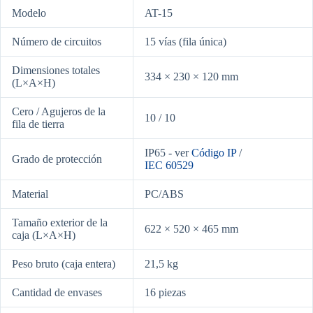
Modelo
AT-15
Número de circuitos
15 vías (fila única)
Dimensiones totales
334 × 230 × 120 mm
(L×A×H)
Cero / Agujeros de la
10 / 10
fila de tierra
IP65 - ver
Código IP
/
Grado de protección
IEC 60529
Material
PC/ABS
Tamaño exterior de la
622 × 520 × 465 mm
caja (L×A×H)
Peso bruto (caja entera)
21,5 kg
Cantidad de envases
16 piezas