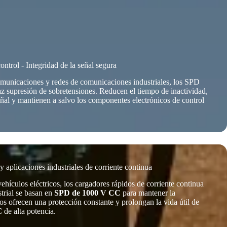
ntrol - Integridad de la señal segura
omunicaciones y redes de comunicaciones industriales, los SPD
z supresión de sobretensiones. Reducen el tiempo de inactividad,
señal y mantienen a salvo los componentes electrónicos de control
y aplicaciones industriales de corriente continua
ehículos eléctricos, los cargadores rápidos de corriente continua
strial se basan en
SPD de 1000 V CC
para mantener la
vos ofrecen una protección constante y prolongan la vida útil de
 de alta potencia.