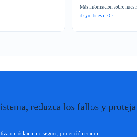
Más información sobre nues
disyuntores de CC
.
stema, reduzca los fallos y proteja
tiza un aislamiento seguro, protección contra