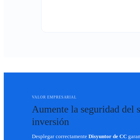
VALOR EMPRESARIAL
Aumente la seguridad del si
inversión
Desplegar correctamente
Disyuntor de CC
garan