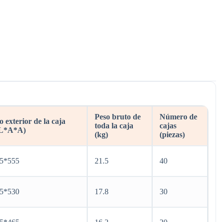
Peso bruto de
Número de
exterior de la caja
toda la caja
cajas
(L*A*A)
(kg)
(piezas)
5*555
21.5
40
5*530
17.8
30