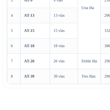
3
AT-9
9 vías
21
Una fila
4
AT-13
13 vías
29
5
AT-15
15 vías
33
6
AT-18
18 vías
38
7
AT-26
26 vías
Doble fila
29
8
AT-39
39 vías
Tres filas
29