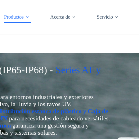
Productos
Acerca de
Servicio
 (IP65-IP68) -
Series AT y
ra entornos industriales y exteriores
vo, la lluvia y los rayos UV.
distribución estanca de plástico
y
Caja de
DIN
para necesidades de cableado versátiles.
tanca
garantiza una gestión segura y
bas y sistemas solares.