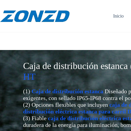
Ir
al
contenido
Inicio
Caja de distribución estanca
HT
(1)
Caja de distribución estanca
Diseñado pa
exigentes, con sellado IP65-IP68 contra el pol
(2) Opciones flexibles que incluyen
caja de 
distribución eléctrica estanca para carril 
(3) Fiable
caja de distribución eléctrica es
duradera de la energía para iluminación, bom