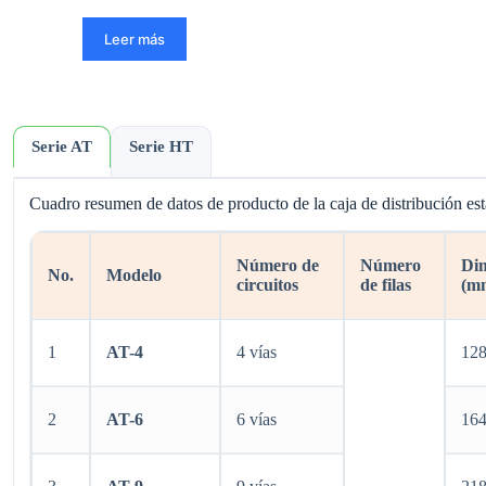
Leer más
Serie AT
Serie HT
Cuadro resumen de datos de producto de la caja de distribución est
Número de
Número
Dim
No.
Modelo
circuitos
de filas
(m
1
AT-4
4 vías
12
2
AT-6
6 vías
16