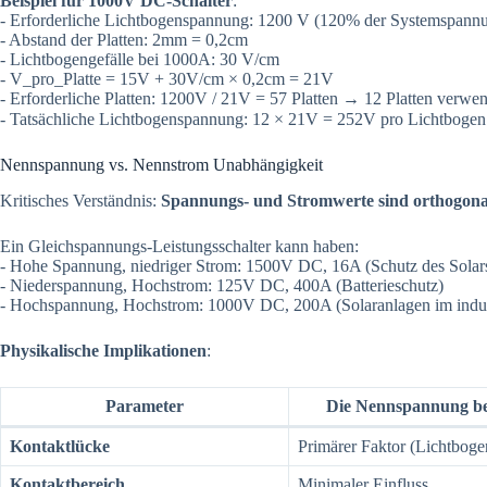
Beispiel für 1000V DC-Schalter
:
- Erforderliche Lichtbogenspannung: 1200 V (120% der Systemspann
- Abstand der Platten: 2mm = 0,2cm
- Lichtbogengefälle bei 1000A: 30 V/cm
- V_pro_Platte = 15V + 30V/cm × 0,2cm = 21V
- Erforderliche Platten: 1200V / 21V = 57 Platten → 12 Platten verwe
- Tatsächliche Lichtbogenspannung: 12 × 21V = 252V pro Lichtbogen
Nennspannung vs. Nennstrom Unabhängigkeit
Kritisches Verständnis:
Spannungs- und Stromwerte sind orthogon
Ein Gleichspannungs-Leistungsschalter kann haben:
- Hohe Spannung, niedriger Strom: 1500V DC, 16A (Schutz des Solars
- Niederspannung, Hochstrom: 125V DC, 400A (Batterieschutz)
- Hochspannung, Hochstrom: 1000V DC, 200A (Solaranlagen im indus
Physikalische Implikationen
:
Parameter
Die Nennspannung b
Kontaktlücke
Primärer Faktor (Lichtbog
Kontaktbereich
Minimaler Einfluss