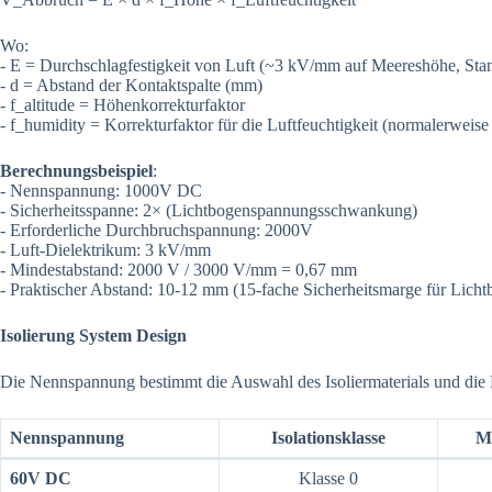
Wo:
- E = Durchschlagfestigkeit von Luft (~3 kV/mm auf Meereshöhe, St
- d = Abstand der Kontaktspalte (mm)
- f_altitude = Höhenkorrekturfaktor
- f_humidity = Korrekturfaktor für die Luftfeuchtigkeit (normalerweise
Berechnungsbeispiel
:
- Nennspannung: 1000V DC
- Sicherheitsspanne: 2× (Lichtbogenspannungsschwankung)
- Erforderliche Durchbruchspannung: 2000V
- Luft-Dielektrikum: 3 kV/mm
- Mindestabstand: 2000 V / 3000 V/mm = 0,67 mm
- Praktischer Abstand: 10-12 mm (15-fache Sicherheitsmarge für Lic
Isolierung System Design
Die Nennspannung bestimmt die Auswahl des Isoliermaterials und die 
Nennspannung
Isolationsklasse
Mi
60V DC
Klasse 0