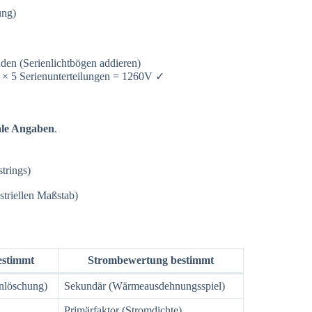
ung)
nden (Serienlichtbögen addieren)
 × 5 Serienunterteilungen = 1260V ✓
ale Angaben
.
trings)
triellen Maßstab)
estimmt
Strombewertung bestimmt
enlöschung)
Sekundär (Wärmeausdehnungsspiel)
Primärfaktor (Stromdichte)