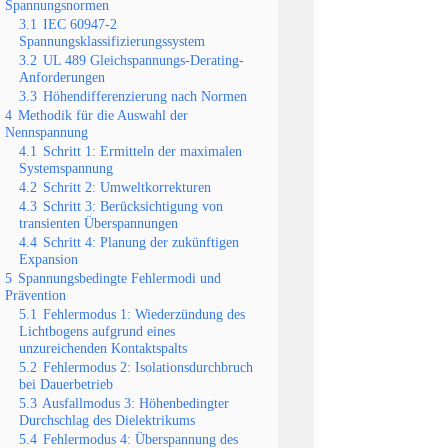
Spannungsnormen
3.1
IEC 60947-2
Spannungsklassifizierungssystem
3.2
UL 489 Gleichspannungs-Derating-
Anforderungen
3.3
Höhendifferenzierung nach Normen
4
Methodik für die Auswahl der
Nennspannung
4.1
Schritt 1: Ermitteln der maximalen
Systemspannung
4.2
Schritt 2: Umweltkorrekturen
4.3
Schritt 3: Berücksichtigung von
transienten Überspannungen
4.4
Schritt 4: Planung der zukünftigen
Expansion
5
Spannungsbedingte Fehlermodi und
Prävention
5.1
Fehlermodus 1: Wiederzündung des
Lichtbogens aufgrund eines
unzureichenden Kontaktspalts
5.2
Fehlermodus 2: Isolationsdurchbruch
bei Dauerbetrieb
5.3
Ausfallmodus 3: Höhenbedingter
Durchschlag des Dielektrikums
5.4
Fehlermodus 4: Überspannung des