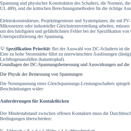
Spannung und physischer Konstruktion des Schalters, die Normen, die
UL 489), und die kritischen Berechnungsmethoden für die richtige A
Elektrokonstrukteure, Projektingenieure und Systemplaner, die mit PV-
Mikronetzen oder industrieller Gleichstromverteilung arbeiten, müss
um den häufigsten und gefährlichsten Fehler bei der Spezifikation von
Unterspezifizierung der Spannung.
💡
Spezifikation Priorität
: Bei der Auswahl von DC-Schaltern ist di
Eine zu hohe Stromstärke führt zu unerwünschten Auslösungen (lästig)
Lichtbogenausfällen (katastrophal).
Grundlagen der DC-Spannungsbemessung und Auswirkungen auf die 
Die Physik der Bemessung von Spannungen
Die Nennspannung eines Gleichspannungs-Leistungsschalters spiegelt 
Beschränkungen wider:
Anforderungen für Kontaktlücken
Der Mindestabstand zwischen offenen Kontakten muss die Durchbruchs
Bedingungen überschreiten:
V_Abbruch = E × d × f_Höhe × f_Luftfeuchtigkeit