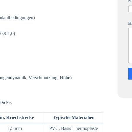
E
andardbedingungen)
w
K
h
a
 0,9-1,0)
t
s
w
h
a
t
s
A
n
htbogendynamik, Verschmutzung, Höhe)
w
e
n
d
u
Dicke:
n
g
n. Kriechstrecke
Typische Materialien
1,5 mm
PVC, Basis-Thermoplaste