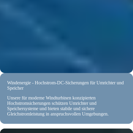
Windenergie - Hochstrom-DC-Sicherungen für Umrichter und
Speicher
Unsere für moderne Windturbinen konzipierten
Hochstromsicherungen schützen Umrichter und
Speichersysteme und bieten stabile und sichere
Gleichstromleistung in anspruchsvollen Umgebungen.