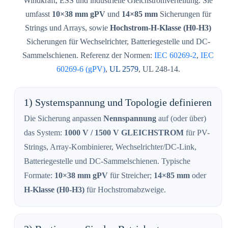
Windkraft, ESS und industrielle Gleichstromverteilung. Sie
umfasst
10×38 mm gPV
und
14×85 mm
Sicherungen für
Strings und Arrays, sowie
Hochstrom-H-Klasse (H0-H3)
Sicherungen für Wechselrichter, Batteriegestelle und DC-
Sammelschienen. Referenz der Normen:
IEC 60269-2
,
IEC
60269-6 (gPV)
,
UL 2579
,
UL 248-14
.
1) Systemspannung und Topologie definieren
Die Sicherung anpassen
Nennspannung
auf (oder über)
das System:
1000 V / 1500 V GLEICHSTROM
für PV-
Strings, Array-Kombinierer, Wechselrichter/DC-Link,
Batteriegestelle und DC-Sammelschienen. Typische
Formate:
10×38 mm gPV
für Streicher;
14×85 mm
oder
H-Klasse (H0-H3)
für Hochstromabzweige.