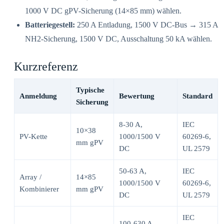
1000 V DC gPV-Sicherung (14×85 mm) wählen.
Batteriegestell:
250 A Entladung, 1500 V DC-Bus → 315 A
NH2-Sicherung, 1500 V DC, Ausschaltung 50 kA wählen.
Kurzreferenz
Typische
Anmeldung
Bewertung
Standard
Sicherung
8-30 A,
IEC
10×38
PV-Kette
1000/1500 V
60269-6,
mm gPV
DC
UL 2579
50-63 A,
IEC
Array /
14×85
1000/1500 V
60269-6,
Kombinierer
mm gPV
DC
UL 2579
IEC
100-630 A,