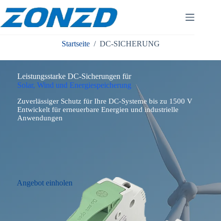
Zum
Inhalt
springen
Startseite
/
DC-SICHERUNG
Leistungsstarke DC-Sicherungen für
Solar, Wind und Energiespeicherung
Zuverlässiger Schutz für Ihre DC-Systeme bis zu 1500 V
Entwickelt für erneuerbare Energien und industrielle
Anwendungen
Angebot einholen