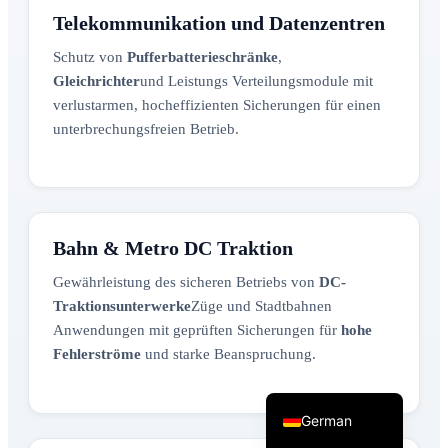
Telekommunikation und Datenzentren
Schutz von
Pufferbatterieschränke
,
Gleichrichter
und Leistungs Verteilungsmodule mit
verlustarmen, hocheffizienten Sicherungen für einen
unterbrechungsfreien Betrieb.
Korean
Japanese
Bahn & Metro DC Traktion
Italian
Gewährleistung des sicheren Betriebs von
DC-
Spanish
Traktionsunterwerke
Züge und Stadtbahnen
French
Anwendungen mit geprüften Sicherungen für
hohe
Portuguese
Fehlerströme
und starke Beanspruchung.
English
German