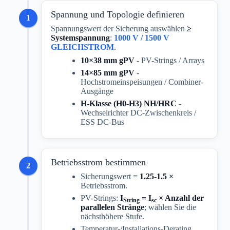
Spannung und Topologie definieren
1
Spannungswert der Sicherung auswählen
≥
Systemspannung
:
1000 V / 1500 V
GLEICHSTROM
.
10×38 mm gPV
- PV-Strings / Arrays
14×85 mm gPV
-
Hochstromeinspeisungen / Combiner-
Ausgänge
H-Klasse (H0-H3) NH/HRC
-
Wechselrichter DC-Zwischenkreis /
ESS DC-Bus
Betriebsstrom bestimmen
2
Sicherungswert =
1.25-1.5 ×
Betriebsstrom.
PV-Strings:
I
= I
× Anzahl der
String
sc
parallelen Stränge
; wählen Sie die
nächsthöhere Stufe.
Temperatur-/Installations-Derating