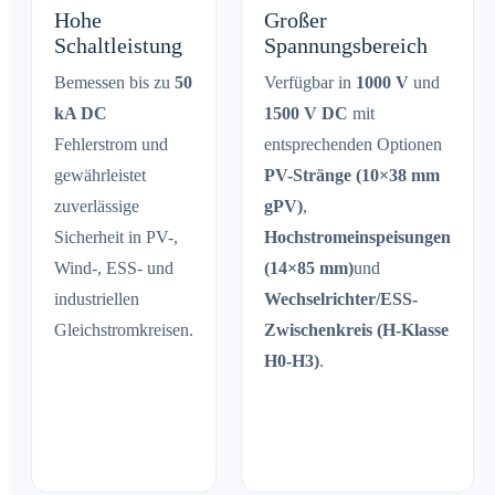
Hohe
Großer
Schaltleistung
Spannungsbereich
Bemessen bis zu
50
Verfügbar in
1000 V
und
kA DC
1500 V DC
mit
Fehlerstrom und
entsprechenden Optionen
gewährleistet
PV-Stränge (10×38 mm
zuverlässige
gPV)
,
Sicherheit in PV-,
Hochstromeinspeisungen
Wind-, ESS- und
(14×85 mm)
und
industriellen
Wechselrichter/ESS-
Gleichstromkreisen.
Zwischenkreis (H-Klasse
H0-H3)
.