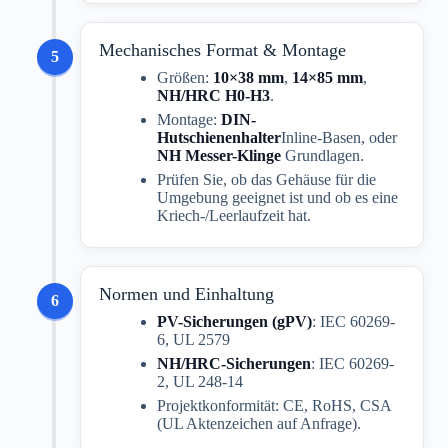
Mechanisches Format & Montage
5
Größen:
10×38 mm
,
14×85 mm
,
NH/HRC H0-H3
.
Montage:
DIN-
Hutschienenhalter
Inline-Basen, oder
NH Messer-Klinge
Grundlagen.
Prüfen Sie, ob das Gehäuse für die
Umgebung geeignet ist und ob es eine
Kriech-/Leerlaufzeit hat.
Normen und Einhaltung
6
PV-Sicherungen (gPV)
: IEC 60269-
6, UL 2579
NH/HRC-Sicherungen
: IEC 60269-
2, UL 248-14
Projektkonformität: CE, RoHS, CSA
(UL Aktenzeichen auf Anfrage).