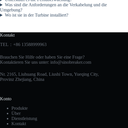
Was sind die Anforderungen an die Verkabelung und die
Umgebung?
Wo ist sie in der Turbine installiert?
Kontakt
TEL：+86 13588999963
Brauchen Sie Hilfe oder haben Sie eine Frage?
Kontaktieren Sie uns unter:
info@sinobreaker.com
Nr. 2165, Liuhuang Road, Liushi Town, Yueqing City,
Provinz Zhejiang, China
Konto
Produkte
Über
Dienstleistung
Kontakt