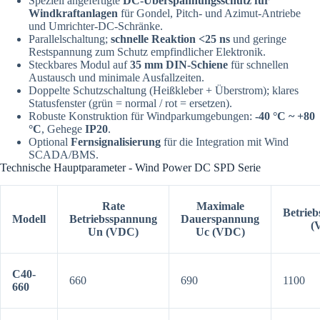
Speziell angefertigte
DC-Überspannungsschutz für
Windkraftanlagen
für Gondel, Pitch- und Azimut-Antriebe
und Umrichter-DC-Schränke.
Parallelschaltung;
schnelle Reaktion <25 ns
und geringe
Restspannung zum Schutz empfindlicher Elektronik.
Steckbares Modul auf
35 mm DIN-Schiene
für schnellen
Austausch und minimale Ausfallzeiten.
Doppelte Schutzschaltung (Heißkleber + Überstrom); klares
Statusfenster (grün = normal / rot = ersetzen).
Robuste Konstruktion für Windparkumgebungen:
-40 °C ~ +80
°C
, Gehege
IP20
.
Optional
Fernsignalisierung
für die Integration mit Wind
SCADA/BMS.
Technische Hauptparameter - Wind Power DC SPD Serie
Rate
Maximale
Betrie
Modell
Betriebsspannung
Dauerspannung
(
Un (VDC)
Uc (VDC)
C40-
660
690
1100
660