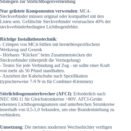
Strategien zur Störlichtbogenvermeidung
Nur gelistete Komponenten verwenden
: MC4-
Steckverbinder müssen original oder kompatibel mit den
Listen sein. Gefälschte Steckverbinder verursachen 40% der
steckverbinderbedingten Lichtbogenfehler.
Richtige Installationstechnik
:
- Crimpen von MC4-Stiften mit herstellerspezifischem
Werkzeug und Gesenk
- Hörbares “Klicken” beim Zusammenstecken der
Steckverbinder (überprüft die Verriegelung)
- Testen Sie jede Verbindung auf Zug - sie sollte einer Kraft
von mehr als 50 Pfund standhalten.
- Anziehen der Kabelschuhe nach Spezifikation
(typischerweise 7-9 N⋅m für Combiner-Klemmen)
Störlichtbogenunterbrecher (AFCI)
: Erforderlich nach
NEC 690.11 für Gleichstromkreise >80V. AFCI-Geräte
erkennen Lichtbogensignaturen und unterbrechen Stromkreise
innerhalb von 0,5-1,0 Sekunden, um eine Brandentstehung zu
verhindern.
Umsetzung
: Die meisten modernen Wechselrichter verfügen