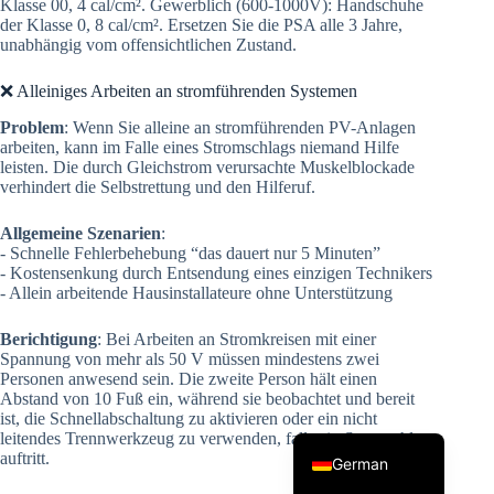
Klasse 00, 4 cal/cm². Gewerblich (600-1000V): Handschuhe
der Klasse 0, 8 cal/cm². Ersetzen Sie die PSA alle 3 Jahre,
unabhängig vom offensichtlichen Zustand.
❌ Alleiniges Arbeiten an stromführenden Systemen
Problem
: Wenn Sie alleine an stromführenden PV-Anlagen
arbeiten, kann im Falle eines Stromschlags niemand Hilfe
leisten. Die durch Gleichstrom verursachte Muskelblockade
verhindert die Selbstrettung und den Hilferuf.
Korean
Allgemeine Szenarien
:
Japanese
- Schnelle Fehlerbehebung “das dauert nur 5 Minuten”
- Kostensenkung durch Entsendung eines einzigen Technikers
Italian
- Allein arbeitende Hausinstallateure ohne Unterstützung
Spanish
Berichtigung
: Bei Arbeiten an Stromkreisen mit einer
French
Spannung von mehr als 50 V müssen mindestens zwei
Personen anwesend sein. Die zweite Person hält einen
Portuguese
Abstand von 10 Fuß ein, während sie beobachtet und bereit
ist, die Schnellabschaltung zu aktivieren oder ein nicht
English
leitendes Trennwerkzeug zu verwenden, falls ein Stromschlag
auftritt.
German