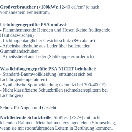
Großverbraucher (>100kW)
: 12-40 cal/cm² je nach
vorhandenem Fehlerstrom.
Lichtbogengeprüfte PSA umfasst
:
- Flammhemmende Hemden und Hosen (keine freiliegende
Haut dazwischen)
- Lichtbogentauglicher Gesichtsschutz (8+ cal/cm²)
- Arbeitshandschuhe aus Leder über isolierenden
Gummihandschuhen
- Arbeitsstiefel aus Leder (Stahlkappe erforderlich)
Was lichtbogengeprüfte PSA NICHT beinhaltet
:
- Standard-Baumwollkleidung (entzündet sich bei
Lichtbogentemperaturen)
- Synthetische Sportbekleidung (schmilzt bei 300-400°F)
- Nicht klassifizierte Schutzbrillen (schmelzen/splittern bei
Lichtbogen)
Schutz für Augen und Gesicht
Nichtleitende Schutzbrille
: Stoßfest (Z87+) mit nicht
leitenden Rahmen. Metallrahmen erzeugen einen Stromschlag,
wenn sie mit stromführenden Leitern in Berührung kommen.