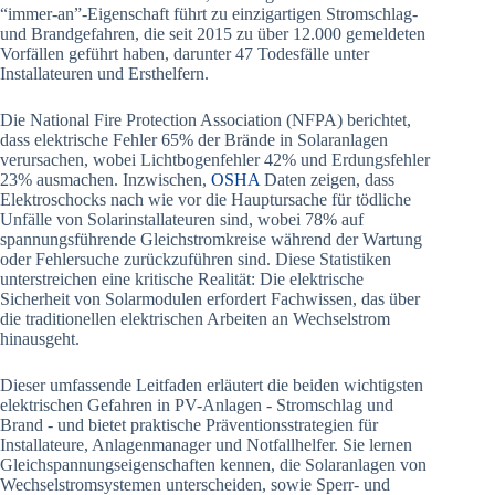
“immer-an”-Eigenschaft führt zu einzigartigen Stromschlag-
und Brandgefahren, die seit 2015 zu über 12.000 gemeldeten
Vorfällen geführt haben, darunter 47 Todesfälle unter
Installateuren und Ersthelfern.
Die National Fire Protection Association (NFPA) berichtet,
dass elektrische Fehler 65% der Brände in Solaranlagen
verursachen, wobei Lichtbogenfehler 42% und Erdungsfehler
23% ausmachen. Inzwischen,
OSHA
Daten zeigen, dass
Elektroschocks nach wie vor die Hauptursache für tödliche
Unfälle von Solarinstallateuren sind, wobei 78% auf
spannungsführende Gleichstromkreise während der Wartung
oder Fehlersuche zurückzuführen sind. Diese Statistiken
unterstreichen eine kritische Realität: Die elektrische
Sicherheit von Solarmodulen erfordert Fachwissen, das über
die traditionellen elektrischen Arbeiten an Wechselstrom
hinausgeht.
Dieser umfassende Leitfaden erläutert die beiden wichtigsten
elektrischen Gefahren in PV-Anlagen - Stromschlag und
Brand - und bietet praktische Präventionsstrategien für
Installateure, Anlagenmanager und Notfallhelfer. Sie lernen
Gleichspannungseigenschaften kennen, die Solaranlagen von
Wechselstromsystemen unterscheiden, sowie Sperr- und