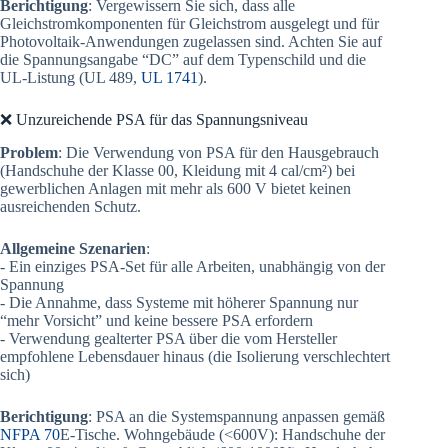
Berichtigung
: Vergewissern Sie sich, dass alle
Gleichstromkomponenten für Gleichstrom ausgelegt und für
Photovoltaik-Anwendungen zugelassen sind. Achten Sie auf
die Spannungsangabe “DC” auf dem Typenschild und die
UL-Listung (UL 489,
UL 1741
).
❌ Unzureichende PSA für das Spannungsniveau
Problem
: Die Verwendung von PSA für den Hausgebrauch
(Handschuhe der Klasse 00, Kleidung mit 4 cal/cm²) bei
gewerblichen Anlagen mit mehr als 600 V bietet keinen
ausreichenden Schutz.
Allgemeine Szenarien
:
- Ein einziges PSA-Set für alle Arbeiten, unabhängig von der
Spannung
- Die Annahme, dass Systeme mit höherer Spannung nur
“mehr Vorsicht” und keine bessere PSA erfordern
- Verwendung gealterter PSA über die vom Hersteller
empfohlene Lebensdauer hinaus (die Isolierung verschlechtert
sich)
Berichtigung
: PSA an die Systemspannung anpassen gemäß
NFPA 70
E-Tische. Wohngebäude (<600V): Handschuhe der