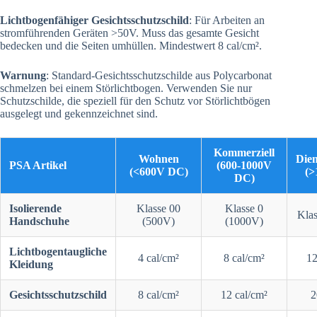
Lichtbogenfähiger Gesichtsschutzschild
: Für Arbeiten an
stromführenden Geräten >50V. Muss das gesamte Gesicht
bedecken und die Seiten umhüllen. Mindestwert 8 cal/cm².
Warnung
: Standard-Gesichtsschutzschilde aus Polycarbonat
schmelzen bei einem Störlichtbogen. Verwenden Sie nur
Schutzschilde, die speziell für den Schutz vor Störlichtbögen
ausgelegt und gekennzeichnet sind.
Kommerziell
Wohnen
Die
PSA Artikel
(600-1000V
(<600V DC)
(>
DC)
Isolierende
Klasse 00
Klasse 0
Klas
Handschuhe
(500V)
(1000V)
Lichtbogentaugliche
4 cal/cm²
8 cal/cm²
12
Kleidung
Gesichtsschutzschild
8 cal/cm²
12 cal/cm²
2