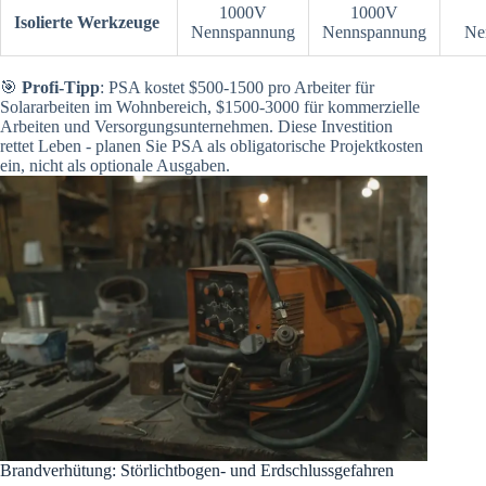
1000V
1000V
Isolierte Werkzeuge
Nennspannung
Nennspannung
Ne
🎯
Profi-Tipp
: PSA kostet $500-1500 pro Arbeiter für
Solararbeiten im Wohnbereich, $1500-3000 für kommerzielle
Arbeiten und Versorgungsunternehmen. Diese Investition
rettet Leben - planen Sie PSA als obligatorische Projektkosten
ein, nicht als optionale Ausgaben.
Brandverhütung: Störlichtbogen- und Erdschlussgefahren