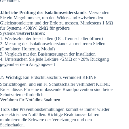
Gebäuden.
Jährliche Prüfung des Isolationswiderstands
: Verwenden
Sie ein Megohmmeter, um den Widerstand zwischen den
Gleichstromleitern und der Erde zu messen. Mindestens 1 MΩ
für Systeme <50kW, 2MΩ für größere
Systeme.
Testverfahren
:
1. Wechselrichter freischalten (DC-Trennschalter öffnen)
2. Messung des Isolationswiderstands an mehreren Stellen
(Combiner, Homerun, Modul)
3. Vergleich mit den Basismessungen der Installation
4. Untersuchen Sie jede Lektüre <2MΩ or >20% Rückgang
gegenüber dem Ausgangswert
⚠️
Wichtig
: Ein Erdschlussschutz verhindert KEINE
Störlichtbögen, und ein FI-Schutzschalter verhindert KEINE
Erdschlüsse. Für eine umfassende Brandprävention sind beide
Schutzarten erforderlich.
Verfahren für Notfallmaßnahmen
Trotz aller Präventionsbemühungen kommt es immer wieder
zu elektrischen Notfällen. Richtige Reaktionsverfahren
minimieren die Schwere der Verletzungen und den
Sachschaden.