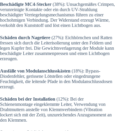
Beschädigte MC4-Stecker
(38%): Unsachgemäßes Crimpen,
verunreinigte Kontakte oder ein durch UV-Strahlung
beschädigter Verriegelungsmechanismus führen zu einer
hochohmigen Verbindung. Der Widerstand erzeugt Wärme,
verkohlt den Kunststoff und löst einen Lichtbogen aus.
Schäden durch Nagetiere
(27%): Eichhörnchen und Ratten
fressen sich durch die Leiterisolierung unter den Feldern und
legen Kupfer frei. Die Gewichtsverlagerung der Module kann
beschädigte Leiter zusammenpressen und einen Lichtbogen
erzeugen.
Ausfälle von Modulanschlusskästen
(18%): Bypass-
Diodenfehler, gerissene Lötstellen oder eingedrungene
Feuchtigkeit, die leitende Pfade in den Modulanschlussdosen
erzeugt.
Schäden bei der Installation
(12%): Bei der
Schienenmontage eingeklemmte Leiter, Verwendung von
Drahtmuttern anstelle von Klemmverbindern (Vibration
lockert sich mit der Zeit), unzureichendes Anzugsmoment an
den Klemmen.