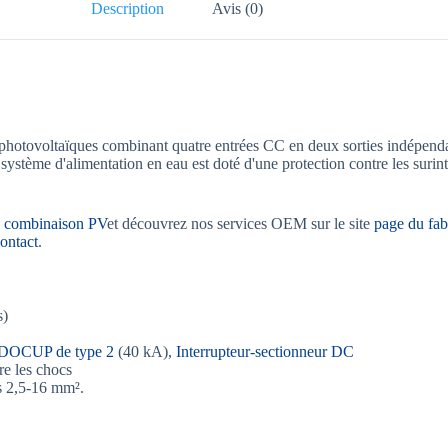
Description
Avis (0)
photovoltaïques combinant quatre entrées CC en deux sorties indépendan
système d'alimentation en eau est doté d'une protection contre les surint
de combinaison PV
et découvrez nos services OEM sur le site
page du fab
ontact
.
s)
DOCUP de type 2
(40 kA),
Interrupteur-sectionneur DC
re les chocs
s 2,5-16 mm².