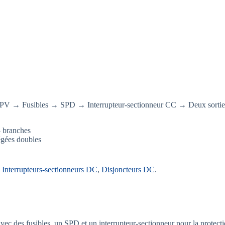
 PV → Fusibles → SPD → Interrupteur-sectionneur CC → Deux sortie
4 branches
tégées doubles
,
Interrupteurs-sectionneurs DC
,
Disjoncteurs DC
.
c des fusibles, un SPD et un interrupteur-sectionneur pour la protection