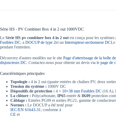
Série HS - PV Combiner Box 4 in 2 out 1000VDC
Le
Série HS
pv combiner box 4 in 2 out
est conçu pour les systèmes 
Fusibles DC
, a
DOCUP de type 2
et un
Interrupteur-sectionneur DC
Le 
pendant l'entretien.
Découvrez d'autres modèles sur le site
Page d'atterrissage de la boîte 
disjoncteurs DC
. Contactez-nous pour obtenir un devis via le
page de c
Caractéristiques principales
Topologie :
4 in 2 out (quatre entrées de chaînes PV, deux sortie
Tension du système :
1000V DC
Dispositifs de protection :
4 ×
10×38 mm Fusibles DC
(16 A),
La clôture :
Polycarbonate,
IP65
entrée &
IK09
protection cont
Câblage :
Entrées PG09 et sorties PG21, gamme de conducteur
Normes :
Le DOCUP a été testé pour
IEC/EN 61643-31
; conforme à
CE
et