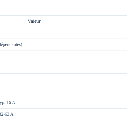
Valeur
indépendantes)
yp. 16 A
 32-63 A