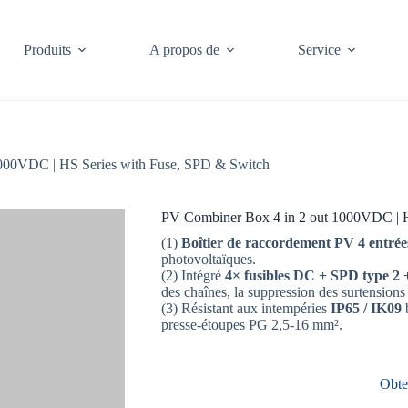
Produits
A propos de
Service
000VDC | HS Series with Fuse, SPD & Switch
PV Combiner Box 4 in 2 out 1000VDC | H
(1)
Boîtier de raccordement PV 4 entrées
photovoltaïques.
(2) Intégré
4× fusibles DC + SPD type 2 
des chaînes, la suppression des surtensions e
(3) Résistant aux intempéries
IP65 / IK09
b
presse-étoupes PG 2,5-16 mm².
Obte