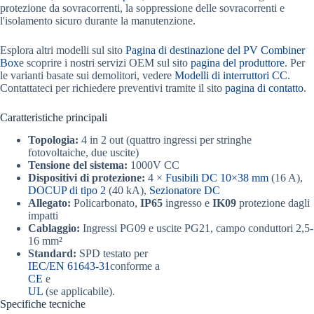
protezione da sovracorrenti, la soppressione delle sovracorrenti e
l'isolamento sicuro durante la manutenzione.
Esplora altri modelli sul sito
Pagina di destinazione del PV Combiner
Box
e scoprire i nostri servizi OEM sul sito
pagina del produttore
. Per
le varianti basate sui demolitori, vedere
Modelli di interruttori CC
.
Contattateci per richiedere preventivi tramite il sito
pagina di contatto
.
Caratteristiche principali
Topologia:
4 in 2 out (quattro ingressi per stringhe
fotovoltaiche, due uscite)
Tensione del sistema:
1000V CC
Dispositivi di protezione:
4 ×
Fusibili DC 10×38 mm
(16 A),
DOCUP di tipo 2
(40 kA),
Sezionatore DC
Allegato:
Policarbonato,
IP65
ingresso e
IK09
protezione dagli
impatti
Cablaggio:
Ingressi PG09 e uscite PG21, campo conduttori 2,5-
16 mm²
Standard:
SPD testato per
IEC/EN 61643-31
conforme a
CE
e
UL
(se applicabile).
Specifiche tecniche