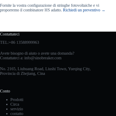
Fornite la vostra configurazione di stringhe fotovoltaiche e vi
proporremo il combinatore HS adatto.
Richiedi un preventivo →
Contattateci
TEL:+86 13588999963
Avete bisogno di aiuto o avete una domanda?
Contattateci a:
info@sinobreaker.com
No. 2165, Liuhuang Road, Liushi Town, Yueqing City,
Provincia di Zhejiang, Cina
Conto
Prodotti
Circa
servizio
contatto