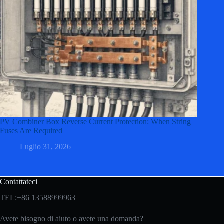
PV Combiner Box Reverse Current Protection: When String
Fuses Are Required
Luglio 31, 2026
Contattateci
TEL:+86 13588999963
Avete bisogno di aiuto o avete una domanda?