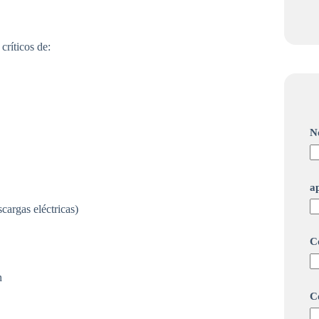
críticos de:
N
a
cargas eléctricas)
*
C
c
o
r
n
r
e
C
o
w