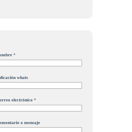
ombre
*
plicación whats
orreo electrónico
*
omentario o mensaje