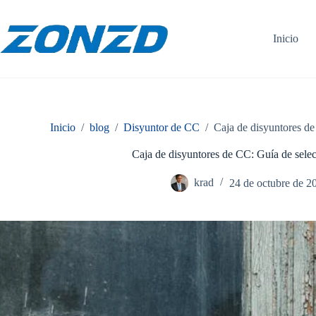
Ir
al
contenido
Inicio
Inicio
/
blog
/
Disyuntor de CC
/
Caja de disyuntores de
Caja de disyuntores de CC: Guía de selecc
krad
24 de octubre de 2