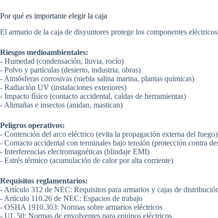
Por qué es importante elegir la caja
El armario de la caja de disyuntores protege los componentes eléctricos 
Riesgos medioambientales:
- Humedad (condensación, lluvia, rocío)
- Polvo y partículas (desierto, industria, obras)
- Atmósferas corrosivas (niebla salina marina, plantas químicas)
- Radiación UV (instalaciones exteriores)
- Impacto físico (contacto accidental, caídas de herramientas)
- Alimañas e insectos (anidan, mastican)
Peligros operativos:
- Contención del arco eléctrico (evita la propagación externa del fuego)
- Contacto accidental con terminales bajo tensión (protección contra des
- Interferencias electromagnéticas (blindaje EMI)
- Estrés térmico (acumulación de calor por alta corriente)
Requisitos reglamentarios:
- Artículo 312 de NEC: Requisitos para armarios y cajas de distribució
- Artículo 110.26 de NEC: Espacios de trabajo
- OSHA 1910.303: Normas sobre armarios eléctricos
- UL 50: Normas de envolventes para equipos eléctricos