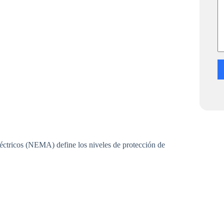
h
a
t
s
léctricos (NEMA) define los niveles de protección de