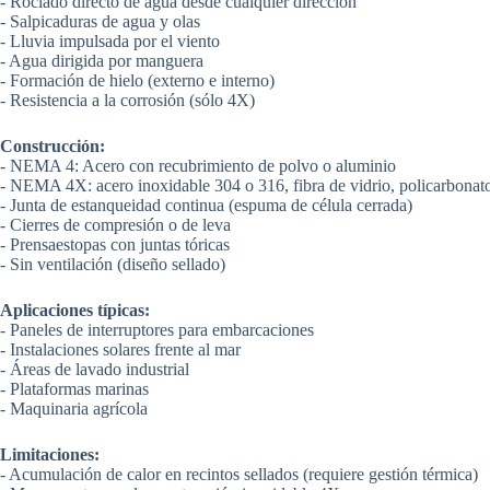
- Rociado directo de agua desde cualquier dirección
- Salpicaduras de agua y olas
- Lluvia impulsada por el viento
- Agua dirigida por manguera
- Formación de hielo (externo e interno)
- Resistencia a la corrosión (sólo 4X)
Construcción:
- NEMA 4: Acero con recubrimiento de polvo o aluminio
- NEMA 4X: acero inoxidable 304 o 316, fibra de vidrio, policarbonat
- Junta de estanqueidad continua (espuma de célula cerrada)
- Cierres de compresión o de leva
- Prensaestopas con juntas tóricas
- Sin ventilación (diseño sellado)
Aplicaciones típicas:
- Paneles de interruptores para embarcaciones
- Instalaciones solares frente al mar
- Áreas de lavado industrial
- Plataformas marinas
- Maquinaria agrícola
Limitaciones:
- Acumulación de calor en recintos sellados (requiere gestión térmica)