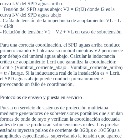
curva I-V del SPD aguas arriba
- Tensión del SPD aguas abajo: V2 = f2(I2) donde f2 es la
curva I-V del SPD aguas abajo
- Caída de tensión de la impedancia de acoplamiento: VL = L
× dI/dt
- Relación de tensión: V1 = V2 + VL en caso de sobretensión
Para una correcta coordinación, el SPD aguas arriba conduce
primero cuando V1 alcanza su umbral mientras V2 permanece
por debajo del umbral aguas abajo. Calcular la inductancia
crítica de acoplamiento Lcrit que garantiza la coordinación:
Lcrit ≥ (Vumbral_corriente_abajo - Vumbral_corriente_arriba)
× tr / Isurge. Si la inductancia real de la instalación es < Lcrit,
el SPD aguas abajo puede conducir prematuramente
provocando un fallo de coordinación.
Protocolos de ensayo y puesta en servicio
Puesta en servicio de sistemas de protección multietapa
mediante generadores de sobretensiones portátiles que simulan
formas de onda de rayo y verifican la coordinación adecuada
antes de que se produzcan sobretensiones reales. Las pruebas
estándar inyectan pulsos de corriente de 8/20μs o 10/350μs a
amplitudes especificadas, supervisando la tensión que aparece