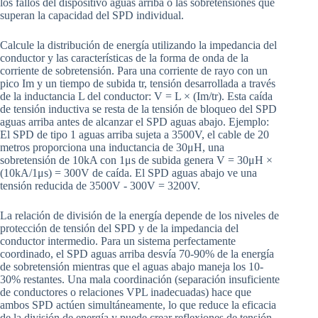
los fallos del dispositivo aguas arriba o las sobretensiones que
superan la capacidad del SPD individual.
Calcule la distribución de energía utilizando la impedancia del
conductor y las características de la forma de onda de la
corriente de sobretensión. Para una corriente de rayo con un
pico Im y un tiempo de subida tr, tensión desarrollada a través
de la inductancia L del conductor: V = L × (Im/tr). Esta caída
de tensión inductiva se resta de la tensión de bloqueo del SPD
aguas arriba antes de alcanzar el SPD aguas abajo. Ejemplo:
El SPD de tipo 1 aguas arriba sujeta a 3500V, el cable de 20
metros proporciona una inductancia de 30μH, una
sobretensión de 10kA con 1μs de subida genera V = 30μH ×
(10kA/1μs) = 300V de caída. El SPD aguas abajo ve una
tensión reducida de 3500V - 300V = 3200V.
La relación de división de la energía depende de los niveles de
protección de tensión del SPD y de la impedancia del
conductor intermedio. Para un sistema perfectamente
coordinado, el SPD aguas arriba desvía 70-90% de la energía
de sobretensión mientras que el aguas abajo maneja los 10-
30% restantes. Una mala coordinación (separación insuficiente
de conductores o relaciones VPL inadecuadas) hace que
ambos SPD actúen simultáneamente, lo que reduce la eficacia
de la división de energía y puede crear reflexiones de tensión