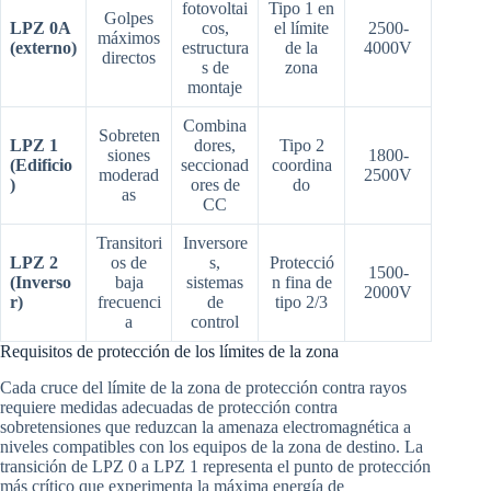
fotovoltai
Tipo 1 en
Golpes
LPZ 0A
cos,
el límite
2500-
máximos
(externo)
estructura
de la
4000V
directos
s de
zona
montaje
Combina
Sobreten
LPZ 1
dores,
Tipo 2
siones
1800-
(Edificio
seccionad
coordina
moderad
2500V
)
ores de
do
as
CC
Transitori
Inversore
LPZ 2
os de
s,
Protecció
1500-
(Inverso
baja
sistemas
n fina de
2000V
r)
frecuenci
de
tipo 2/3
a
control
Requisitos de protección de los límites de la zona
Cada cruce del límite de la zona de protección contra rayos
requiere medidas adecuadas de protección contra
sobretensiones que reduzcan la amenaza electromagnética a
niveles compatibles con los equipos de la zona de destino. La
transición de LPZ 0 a LPZ 1 representa el punto de protección
más crítico que experimenta la máxima energía de