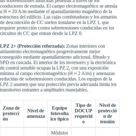
las sobretensiones inducidas penetran a través de los
conductores de entrada. El campo electromagnético se atenúa
a H ≈ 20 A/m mediante el apantallamiento magnético de la
estructura del edificio. Las cajas combinadoras y los armarios
de desconexión de CC suelen instalarse en la LPZ 1, que
requiere protección contra sobretensiones conducidas en los
circuitos de CC que entran desde la LPZ 0.
LPZ 2+ (Protección reforzada):
Zonas interiores con
aislamiento electromagnético progresivamente mejor
conseguido mediante apantallamiento adicional, filtrado y
SPD en cascada. El interior de los inversores y la electrónica
de control sensible ocupan la LPZ 2, con una exposición
mínima al campo electromagnético (H ≈ 2 A/m) y amenazas
reducidas de sobretensiones conducidas. Los equipos de la
LPZ 2 asumen que una protección previa adecuada limita los
transitorios entrantes a amplitudes manejables.
Tipo de
Nivel de
Zona de
Equipo
Nivel de
DOCUP
protecció
protecci
fotovolta
amenaza
requerid
n de
ón
ico típico
o
tensión
Módulos