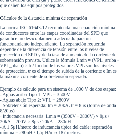
que dañen los equipos protegidos.
Cálculos de la distancia mínima de separación
La norma IEC 61643-12 recomienda una separación mínima
de conductores entre las etapas coordinadas del SPD que
garantice un desacoplamiento adecuado para un
funcionamiento independiente. La separación requerida
depende de la diferencia de tensión entre los niveles de
protección del SPD y de la tasa de aumento de la corriente de
sobretensión prevista. Utilice la fórmula Lmin = (VPL_arriba -
VPL_abajo) × tr / Im donde los valores VPL son los niveles
de protección, tr es el tiempo de subida de la corriente e Im es
la máxima corriente de sobretensión esperada.
Ejemplo de cálculo para un sistema de 1000 V de dos etapas:
- Aguas arriba Tipo 1: VPL = 3500V
- Aguas abajo Tipo 2: VPL = 2800V
- Sobretensión esperada: Im = 20kA, tr = 8μs (forma de onda
8/20μs)
- Inductancia necesaria: Lmin = (3500V - 2800V) × 8μs /
20kA = 700V × 8μs / 20kA = 280nH
- A 1,5μH/metro de inductancia típica del cable: separación
mínima = 280nH / 1,5μH/m ≈ 187 metros.