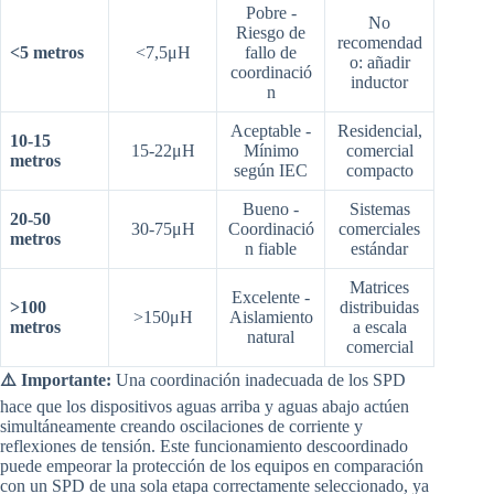
Pobre -
No
Riesgo de
recomendad
<5 metros
<7,5μH
fallo de
o: añadir
coordinació
inductor
n
Aceptable -
Residencial,
10-15
15-22μH
Mínimo
comercial
metros
según IEC
compacto
Bueno -
Sistemas
20-50
30-75μH
Coordinació
comerciales
metros
n fiable
estándar
Matrices
Excelente -
>100
distribuidas
>150μH
Aislamiento
metros
a escala
natural
comercial
⚠️ Importante:
Una coordinación inadecuada de los SPD
hace que los dispositivos aguas arriba y aguas abajo actúen
simultáneamente creando oscilaciones de corriente y
reflexiones de tensión. Este funcionamiento descoordinado
puede empeorar la protección de los equipos en comparación
con un SPD de una sola etapa correctamente seleccionado, ya