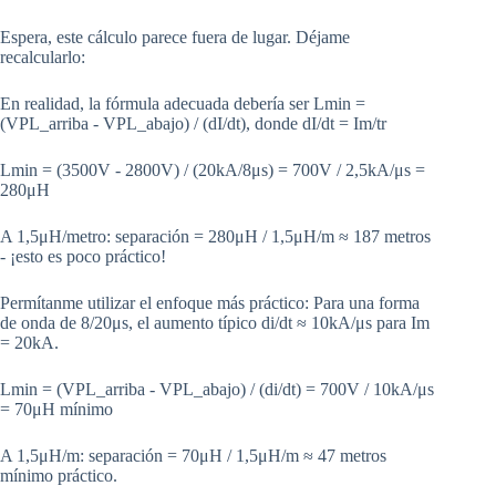
Espera, este cálculo parece fuera de lugar. Déjame
recalcularlo:
En realidad, la fórmula adecuada debería ser Lmin =
(VPL_arriba - VPL_abajo) / (dI/dt), donde dI/dt = Im/tr
Lmin = (3500V - 2800V) / (20kA/8μs) = 700V / 2,5kA/μs =
280μH
A 1,5μH/metro: separación = 280μH / 1,5μH/m ≈ 187 metros
- ¡esto es poco práctico!
Permítanme utilizar el enfoque más práctico: Para una forma
de onda de 8/20μs, el aumento típico di/dt ≈ 10kA/μs para Im
= 20kA.
Lmin = (VPL_arriba - VPL_abajo) / (di/dt) = 700V / 10kA/μs
= 70μH mínimo
A 1,5μH/m: separación = 70μH / 1,5μH/m ≈ 47 metros
mínimo práctico.