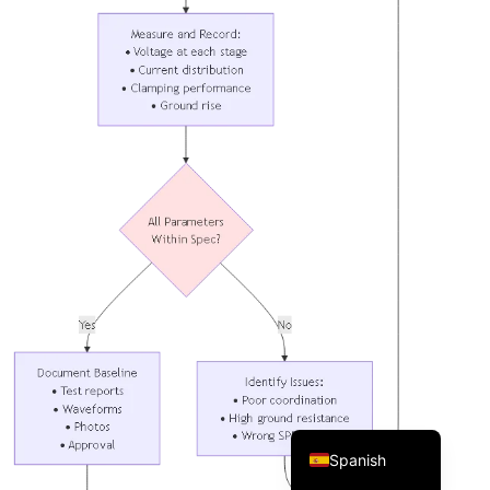
Korean
Japanese
Italian
German
French
Portuguese
English
Spanish