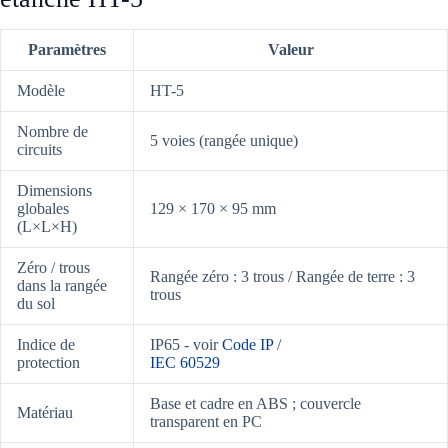
Paramètres
Valeur
Modèle
HT-5
Nombre de
5 voies (rangée unique)
circuits
Dimensions
globales
129 × 170 × 95 mm
(L×L×H)
Zéro / trous
Rangée zéro : 3 trous / Rangée de terre : 3
dans la rangée
trous
du sol
Indice de
IP65 - voir
Code IP
/
protection
IEC 60529
Base et cadre en ABS ; couvercle
Matériau
transparent en PC