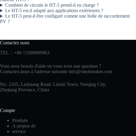
Combien de circuits le HT-5 prend-il en charge ?
Le HT-5 est-il adapté aux applications extérieures ?
Le HT-5 peut-il être configuré comme une boîte de raccordement
PV ?
Contactez nous
TEL：+86 13588999963
Vous avez besoin d'aide ou vous avez une question ?
Contactez-nous à l'adresse suivante
info@sinobreaker.com
No. 2165, Liuhuang Road, Liushi Town, Yueqing City,
Zhejiang Province, China
Compte
Produits
A propos de
service