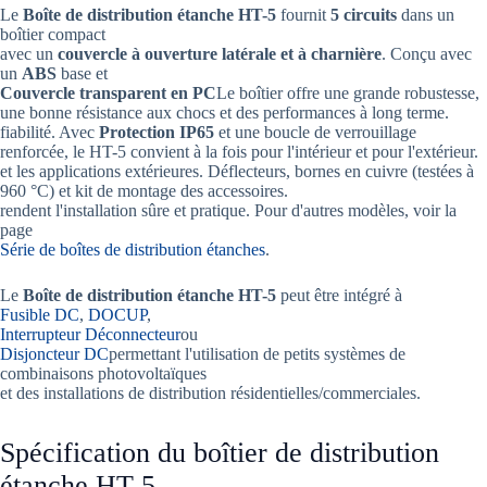
Le
Boîte de distribution étanche HT-5
fournit
5 circuits
dans un
boîtier compact
avec un
couvercle à ouverture latérale et à charnière
. Conçu avec
un
ABS
base et
Couvercle transparent en PC
Le boîtier offre une grande robustesse,
une bonne résistance aux chocs et des performances à long terme.
fiabilité. Avec
Protection IP65
et une boucle de verrouillage
renforcée, le HT-5 convient à la fois pour l'intérieur et pour l'extérieur.
et les applications extérieures. Déflecteurs, bornes en cuivre (testées à
960 °C) et kit de montage des accessoires.
rendent l'installation sûre et pratique. Pour d'autres modèles, voir la
page
Série de boîtes de distribution étanches
.
Le
Boîte de distribution étanche HT-5
peut être intégré à
Fusible DC
,
DOCUP
,
Interrupteur Déconnecteur
ou
Disjoncteur DC
permettant l'utilisation de petits systèmes de
combinaisons photovoltaïques
et des installations de distribution résidentielles/commerciales.
Spécification du boîtier de distribution
étanche HT-5