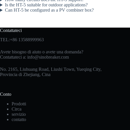
Is the HT-5 suitable for outdoor applications?
Can HT-5 be configured as a PV combiner box?
Contattateci
TEL:+86 13588999963
Avete bisogno di aiuto o avete una domanda?
Contattateci a:
info@sinobreaker.com
No. 2165, Liuhuang Road, Liushi Town, Yueqing City,
Provincia di Zhejiang, Cina
Conto
Prodotti
Circa
servizio
contatto