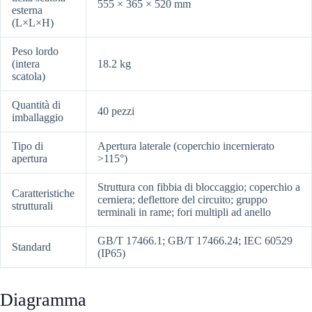
555 × 365 × 520 mm
esterna
(L×L×H)
Peso lordo
(intera
18.2 kg
scatola)
Quantità di
40 pezzi
imballaggio
Tipo di
Apertura laterale (coperchio incernierato
apertura
>115°)
Struttura con fibbia di bloccaggio; coperchio a
Caratteristiche
cerniera; deflettore del circuito; gruppo
strutturali
terminali in rame; fori multipli ad anello
GB/T 17466.1; GB/T 17466.24; IEC 60529
Standard
(IP65)
Diagramma