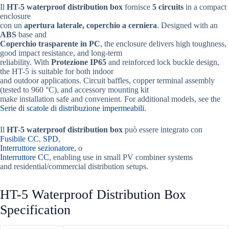
Il
HT-5 waterproof distribution box
fornisce
5 circuits
in a compact
enclosure
con un
apertura laterale, coperchio a cerniera
. Designed with an
ABS
base and
Coperchio trasparente in PC
, the enclosure delivers high toughness,
good impact resistance, and long-term
reliability. With
Protezione IP65
and reinforced lock buckle design,
the HT-5 is suitable for both indoor
and outdoor applications. Circuit baffles, copper terminal assembly
(tested to 960 °C), and accessory mounting kit
make installation safe and convenient. For additional models, see the
Serie di scatole di distribuzione impermeabili
.
Il
HT-5 waterproof distribution box
può essere integrato con
Fusibile CC
,
SPD
,
Interruttore sezionatore
, o
Interruttore CC
, enabling use in small PV combiner systems
and residential/commercial distribution setups.
HT-5 Waterproof Distribution Box
Specification