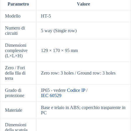
Parametro
Valore
Modello
HT-5
Numero di
5 way (Single row)
circuiti
Dimensioni
complessive
129 × 170 × 95 mm
(L×L×H)
Zero / Fori
della fila di
Zero row: 3 holes / Ground row: 3 holes
terra
Grado di
IP65 - vedere
Codice IP
/
protezione
IEC 60529
Base e telaio in ABS; coperchio trasparente in
Materiale
PC
Dimensioni
della scatola