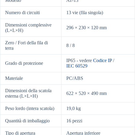
Modello
AT-13
Numero di circuiti
13 vie (fila singola)
Dimensioni complessive
296 × 230 × 120 mm
(L×L×H)
Zero / Fori della fila di
8 / 8
terra
IP65 - vedere
Codice IP
/
Grado di protezione
IEC 60529
Materiale
PC/ABS
Dimensioni della scatola
622 × 520 × 490 mm
esterna (L×L×H)
Peso lordo (intera scatola)
19,0 kg
Quantità di imballaggio
16 pezzi
Tipo di apertura
Apertura inferiore