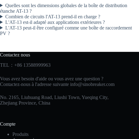
Quelles sont les dimensions globales de la boîte de distribution
étanche AT-13 ?
Combien de circuits l'AT-13 prend-il en charge ?
L'AT-13 est-il adapté aux applications extérieures ?
L'AT-13 peut-il être configuré comme une boîte de raccordement
PV ?
Contactez nous
TEL：+86 13588999963
Vous avez besoin d'aide ou vous avez une question ?
Contactez-nous à l'adresse suivante
info@sinobreaker.com
No. 2165, Liuhuang Road, Liushi Town, Yueqing City,
Zhejiang Province, China
Compte
Produits